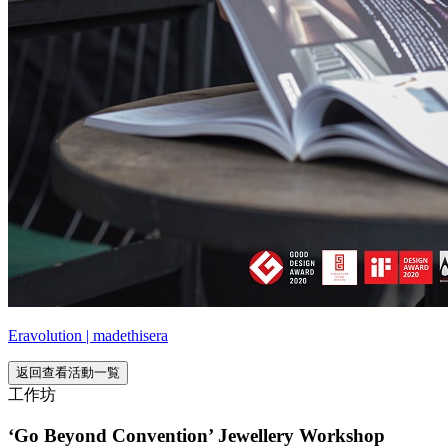
Eravolution | madethisera
返回查看活動一覧
工作坊
‘Go Beyond Convention’ Jewellery Workshop