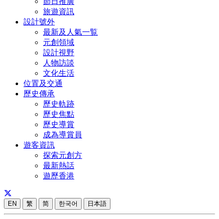
節日推廣
旅遊資訊
設計號外
最新及人氣一覧
元創領域
設計視野
人物訪談
文化生活
位置及交通
歷史傳承
歷史軌跡
歷史焦點
歷史導賞
成為導賞員
遊客資訊
探索元創方
最新熱話
遊歷香港
EN
繁
简
한국어
日本語