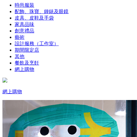
時尚服裝
配飾、珠寶、鐘錶及眼鏡
皮具、皮鞋及手袋
家具品味
創意禮品
藝術
設計服務（工作室）
期間限定店
其他
餐飲及烹飪
網上購物
網上購物