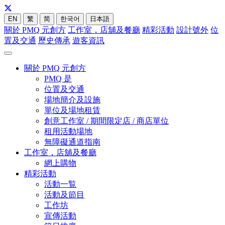
EN
繁
简
한국어
日本語
關於 PMQ 元創方
工作室，店舖及餐廳
精彩活動
設計號外
位
置及交通
歷史傳承
遊客資訊
關於 PMQ 元創方
PMQ 是
位置及交通
場地簡介及設施
單位及場地租賃
創意工作室 / 期間限定店 / 商店單位
租用活動場地
無障礙通道指南
工作室，店舖及餐廳
網上購物
精彩活動
活動一覧
活動及節目
工作坊
宣傳活動