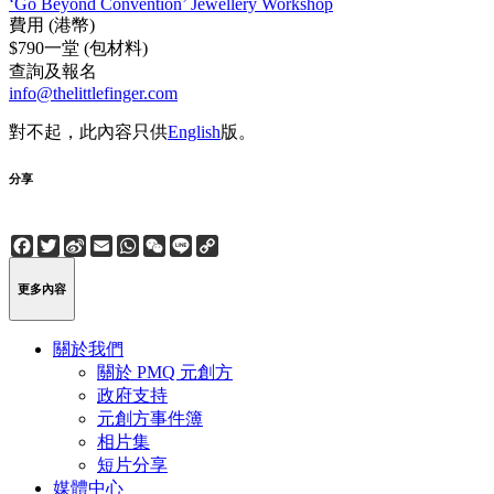
‘Go Beyond Convention’ Jewellery Workshop
費用 (港幣)
$790一堂 (包材料)
查詢及報名
info@thelittlefinger.com
對不起，此內容只供
English
版。
分享
Facebook
Twitter
Sina
Email
WhatsApp
WeChat
Line
Copy
Weibo
Link
更多內容
關於我們
關於 PMQ 元創方
政府支持
元創方事件簿
相片集
短片分享
媒體中心