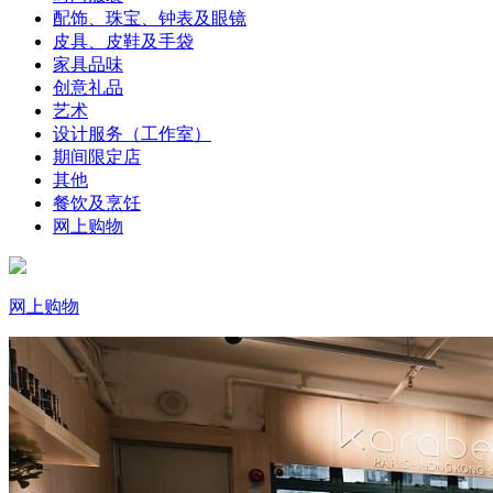
配饰、珠宝、钟表及眼镜
皮具、皮鞋及手袋
家具品味
创意礼品
艺术
设计服务（工作室）
期间限定店
其他
餐饮及烹饪
网上购物
网上购物