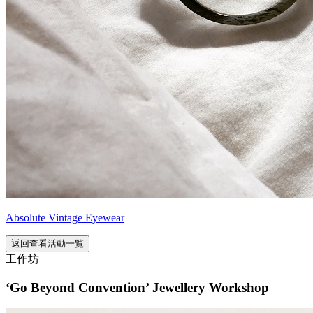
Absolute Vintage Eyewear
返回查看活動一覧
工作坊
‘Go Beyond Convention’ Jewellery Workshop