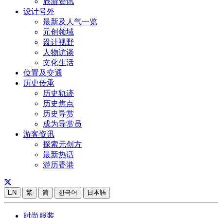
旅游资讯
设计号外
最新及人气一览
元创领域
设计视野
人物访谈
文化生活
位置及交通
历史传承
历史轨迹
历史焦点
历史导赏
成为导赏员
游客资讯
探索元创方
最新热话
游历香港
EN
繁
简
한국어
日本語
时尚服装