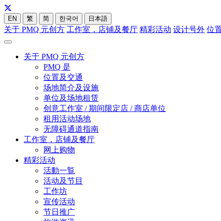
EN
繁
简
한국어
日本語
关于 PMQ 元创方
工作室，店铺及餐厅
精彩活动
设计号外
位
关于 PMQ 元创方
PMQ 是
位置及交通
场地简介及设施
单位及场地租赁
创意工作室 / 期间限定店 / 商店单位
租用活动场地
无障碍通道指南
工作室，店铺及餐厅
网上购物
精彩活动
活動一覧
活动及节目
工作坊
宣传活动
节日推广