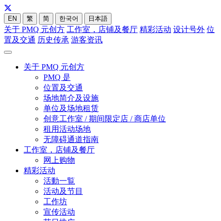
EN
繁
简
한국어
日本語
关于 PMQ 元创方
工作室，店铺及餐厅
精彩活动
设计号外
位
置及交通
历史传承
游客资讯
关于 PMQ 元创方
PMQ 是
位置及交通
场地简介及设施
单位及场地租赁
创意工作室 / 期间限定店 / 商店单位
租用活动场地
无障碍通道指南
工作室，店铺及餐厅
网上购物
精彩活动
活動一覧
活动及节目
工作坊
宣传活动