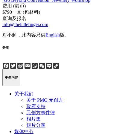
‘Go Beyond Convention’ Jewellery Workshop
费用 (港币)
$790一堂 (包材料)
查询及报名
info@thelittlefinger.com
对不起，此内容只供
English
版。
分享
Facebook
Twitter
Sina
Email
WhatsApp
WeChat
Line
Copy
Weibo
Link
更多内容
关于我们
关于 PMQ 元创方
政府支持
元创方事件簿
相片集
短片分享
媒体中心