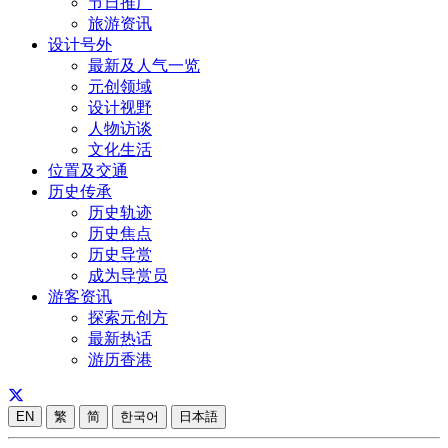
节日推广
旅游资讯
设计号外
最新及人气一览
元创领域
设计视野
人物访谈
文化生活
位置及交通
历史传承
历史轨迹
历史焦点
历史导赏
成为导赏员
游客资讯
探索元创方
最新热话
游历香港
EN
繁
简
한국어
日本語