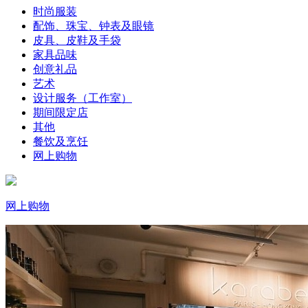
时尚服装
配饰、珠宝、钟表及眼镜
皮具、皮鞋及手袋
家具品味
创意礼品
艺术
设计服务（工作室）
期间限定店
其他
餐饮及烹饪
网上购物
网上购物