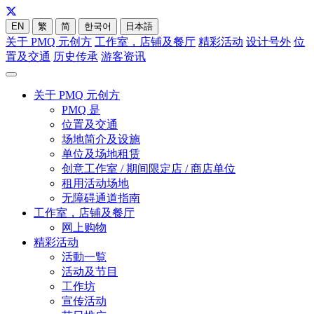
EN
繁
简
한국어
日本語
关于 PMQ 元创方
工作室，店铺及餐厅
精彩活动
设计号外
位
置及交通
历史传承
游客资讯
关于 PMQ 元创方
PMQ 是
位置及交通
场地简介及设施
单位及场地租赁
创意工作室 / 期间限定店 / 商店单位
租用活动场地
无障碍通道指南
工作室，店铺及餐厅
网上购物
精彩活动
活動一覧
活动及节目
工作坊
宣传活动