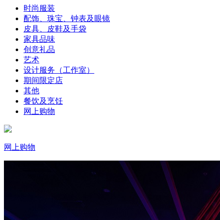
时尚服装
配饰、珠宝、钟表及眼镜
皮具、皮鞋及手袋
家具品味
创意礼品
艺术
设计服务（工作室）
期间限定店
其他
餐饮及烹饪
网上购物
网上购物