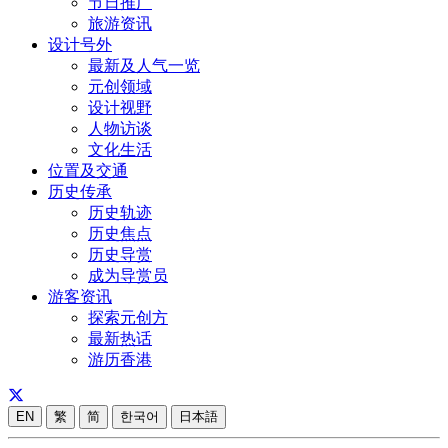
节日推广
旅游资讯
设计号外
最新及人气一览
元创领域
设计视野
人物访谈
文化生活
位置及交通
历史传承
历史轨迹
历史焦点
历史导赏
成为导赏员
游客资讯
探索元创方
最新热话
游历香港
EN
繁
简
한국어
日本語