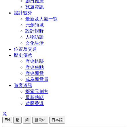
節日推廣
旅遊資訊
設計號外
最新及人氣一覧
元創領域
設計視野
人物訪談
文化生活
位置及交通
歷史傳承
歷史軌跡
歷史焦點
歷史導賞
成為導賞員
遊客資訊
探索元創方
最新熱話
遊歷香港
EN
繁
简
한국어
日本語