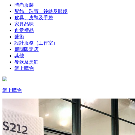
時尚服裝
配飾、珠寶、鐘錶及眼鏡
皮具、皮鞋及手袋
家具品味
創意禮品
藝術
設計服務（工作室）
期間限定店
其他
餐飲及烹飪
網上購物
網上購物