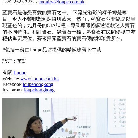
+852 2623 2272 /
enquiry@loupe.com.hk
藍寶石是備受喜愛的寶石之一。 它流光溢彩的樣子總是奪
目，令人不禁聯想起深海與藍天。然而，藍寶石並非總是以呈
現藍色的；九月份的GIA課程，專業導師將講述這款迷人寶石
的不同特性。和紅寶石、綠寶石一樣，藍寶石在民間傳說中亦
穩佔重要席位。齊來探索藍寶石的寶石傳說和珍貴所在。
*包括一份由Loupe品坊提供的精緻珠寶下午茶
語言：英語
有關
Loupe
Website:
www.loupe.com.hk
Facebook
loupehongkong
Instagram:
loupehongkong