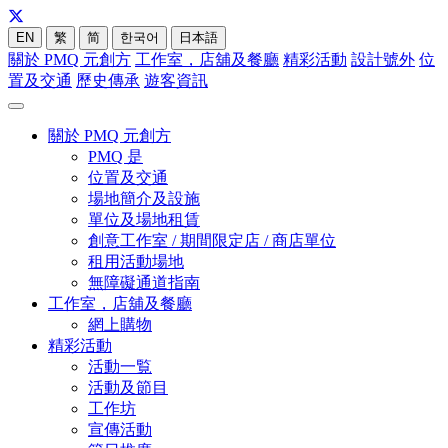
EN
繁
简
한국어
日本語
關於 PMQ 元創方
工作室，店舖及餐廳
精彩活動
設計號外
位
置及交通
歷史傳承
遊客資訊
關於 PMQ 元創方
PMQ 是
位置及交通
場地簡介及設施
單位及場地租賃
創意工作室 / 期間限定店 / 商店單位
租用活動場地
無障礙通道指南
工作室，店舖及餐廳
網上購物
精彩活動
活動一覧
活動及節目
工作坊
宣傳活動