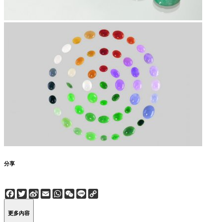
分享
Facebook
Twitter
Sina
Email
WhatsApp
WeChat
Line
Copy
Weibo
Link
更多內容