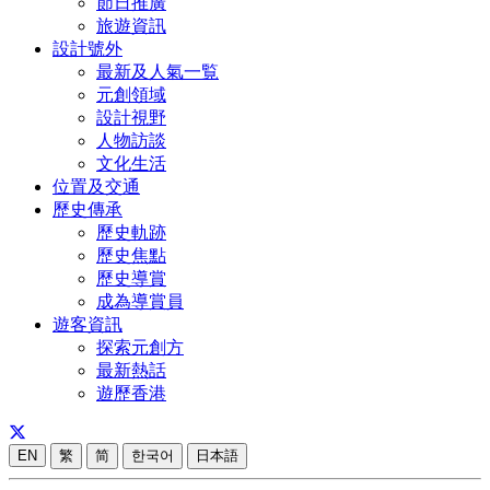
節日推廣
旅遊資訊
設計號外
最新及人氣一覧
元創領域
設計視野
人物訪談
文化生活
位置及交通
歷史傳承
歷史軌跡
歷史焦點
歷史導賞
成為導賞員
遊客資訊
探索元創方
最新熱話
遊歷香港
EN
繁
简
한국어
日本語