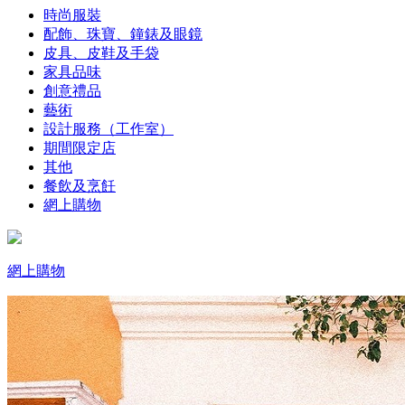
時尚服裝
配飾、珠寶、鐘錶及眼鏡
皮具、皮鞋及手袋
家具品味
創意禮品
藝術
設計服務（工作室）
期間限定店
其他
餐飲及烹飪
網上購物
網上購物