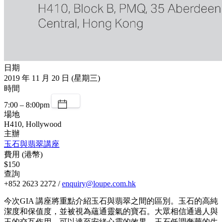
日期
2019 年 11 月 20 日 (星期三)
時間
7:00 – 8:00pm
場地
H410, Hollywood
主辦
玉石與翡翠講座
費用 (港幣)
$150
查詢
+852 2623 2272 /
enquiry@loupe.com.hk
今次GIA 講座將重點介紹玉石與翡翠之間的區別。玉石的高純
潔度和保值度，並被視為蘊通靈氣的寶石。大眾相信通過人與
玉的交互作用，可以達至安緒心靈的效果。玉石低調奢華的生