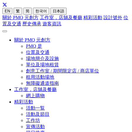
EN
繁
简
한국어
日本語
關於 PMQ 元創方
工作室，店舖及餐廳
精彩活動
設計號外
位
置及交通
歷史傳承
遊客資訊
關於 PMQ 元創方
PMQ 是
位置及交通
場地簡介及設施
單位及場地租賃
創意工作室 / 期間限定店 / 商店單位
租用活動場地
無障礙通道指南
工作室，店舖及餐廳
網上購物
精彩活動
活動一覧
活動及節目
工作坊
宣傳活動