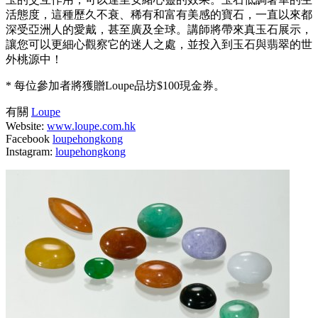
活態度，這種歷久不衰、稀有和富有美感的寶石，一直以來都
深受亞洲人的愛戴，甚至廣及全球。講師將帶來真玉石展示，
讓您可以更細心觀察它的迷人之處，並投入到玉石與翡翠的世
外桃源中！
* 每位參加者將獲贈Loupe品坊$100現金券。
有關
Loupe
Website:
www.loupe.com.hk
Facebook
loupehongkong
Instagram:
loupehongkong