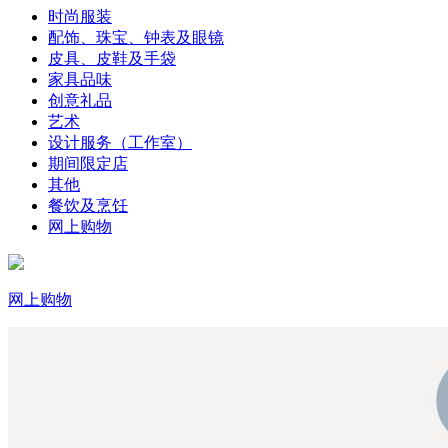
时尚服装
配饰、珠宝、钟表及眼镜
皮具、皮鞋及手袋
家具品味
创意礼品
艺术
设计服务（工作室）
期间限定店
其他
餐饮及烹饪
网上购物
网上购物