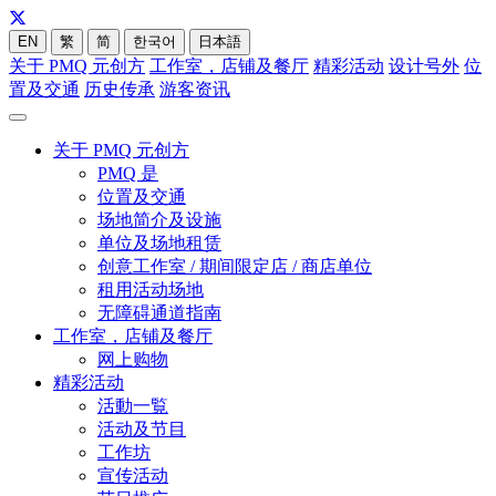
EN
繁
简
한국어
日本語
关于 PMQ 元创方
工作室，店铺及餐厅
精彩活动
设计号外
位
置及交通
历史传承
游客资讯
关于 PMQ 元创方
PMQ 是
位置及交通
场地简介及设施
单位及场地租赁
创意工作室 / 期间限定店 / 商店单位
租用活动场地
无障碍通道指南
工作室，店铺及餐厅
网上购物
精彩活动
活動一覧
活动及节目
工作坊
宣传活动