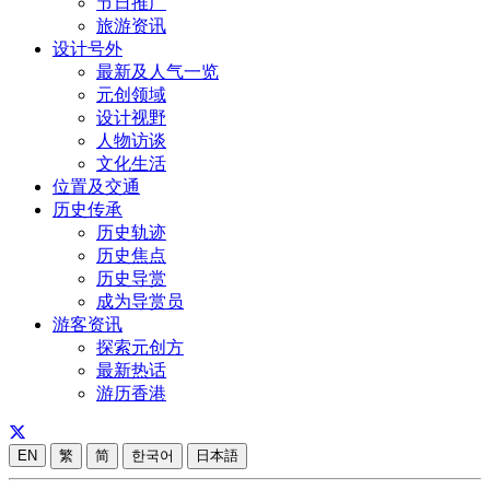
节日推广
旅游资讯
设计号外
最新及人气一览
元创领域
设计视野
人物访谈
文化生活
位置及交通
历史传承
历史轨迹
历史焦点
历史导赏
成为导赏员
游客资讯
探索元创方
最新热话
游历香港
EN
繁
简
한국어
日本語