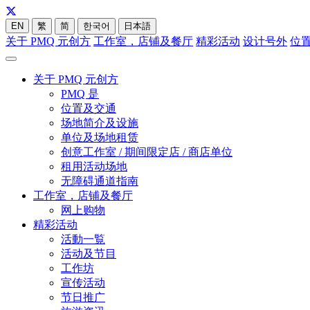
EN
繁
简
한국어
日本語
关于 PMQ 元创方
工作室，店铺及餐厅
精彩活动
设计号外
位
关于 PMQ 元创方
PMQ 是
位置及交通
场地简介及设施
单位及场地租赁
创意工作室 / 期间限定店 / 商店单位
租用活动场地
无障碍通道指南
工作室，店铺及餐厅
网上购物
精彩活动
活動一覧
活动及节目
工作坊
宣传活动
节日推广