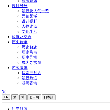
旅游资讯
设计号外
最新及人气一览
元创领域
设计视野
人物访谈
文化生活
位置及交通
历史传承
历史轨迹
历史焦点
历史导赏
成为导赏员
游客资讯
探索元创方
最新热话
游历香港
EN
繁
简
한국어
日本語
时尚服装