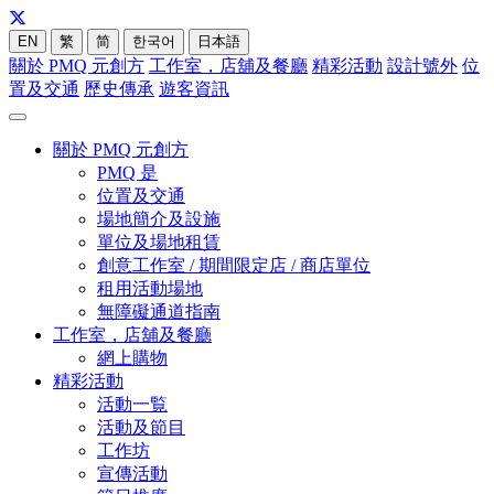
EN
繁
简
한국어
日本語
關於 PMQ 元創方
工作室，店舖及餐廳
精彩活動
設計號外
位
置及交通
歷史傳承
遊客資訊
關於 PMQ 元創方
PMQ 是
位置及交通
場地簡介及設施
單位及場地租賃
創意工作室 / 期間限定店 / 商店單位
租用活動場地
無障礙通道指南
工作室，店舖及餐廳
網上購物
精彩活動
活動一覧
活動及節目
工作坊
宣傳活動