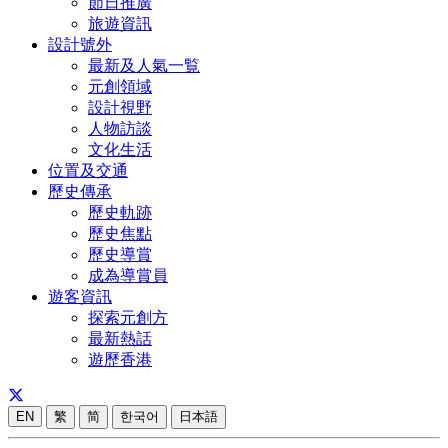
節日推廣
旅遊資訊
設計號外
最新及人氣一覧
元創領域
設計視野
人物訪談
文化生活
位置及交通
歷史傳承
歷史軌跡
歷史焦點
歷史導賞
成為導賞員
遊客資訊
探索元創方
最新熱話
遊歷香港
EN
繁
简
한국어
日本語