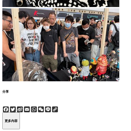
分享
Facebook
Twitter
Sina
Email
WhatsApp
WeChat
Line
Copy
Weibo
Link
更多內容