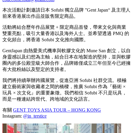
本次活動計劃邀請日本 Sofubi 獨立品牌 ”Gent Japan“ 及主理人
前來香港展出作品並販售限定商品。
活動將結合歷年作品展覽 + 限定商品首發，帶來文化與商業
雙重亮點，吸引大量香港以及海外人士。並希望透過 PMQ 的
文化頻台，將香港 Sofubi 文化推向國際。
GentJapan 由熱愛美式機車與軟膠文化的 Mune San 創立，以自
身靈感以及幻想為主軸，結合日本在地製造的堅持，並與軟膠
圈內的多位殿堂級大師合作，品牌雖僅成立三年但至今已經擁
有大批粉絲以及堅定的支持者。
我們將持續舉辦跨國展覽，促進亞洲 Sofubi 社群交流。積極
建立藝術家與收藏者之間的橋樑，推廣 Sofubi 作為『藝術 ×
玩具 × 次文化』的重要象徵。我們相信 Sofubi 不只是玩具，
而是一種連結跨世代、跨地域的文化語言。
有關
GENT TOYS ASIA TOUR – HONG KONG
Instagram:
@in_terstice