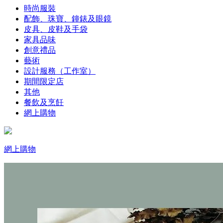
時尚服裝
配飾、珠寶、鐘錶及眼鏡
皮具、皮鞋及手袋
家具品味
創意禮品
藝術
設計服務（工作室）
期間限定店
其他
餐飲及烹飪
網上購物
網上購物