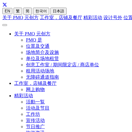
EN
繁
简
한국어
日本語
关于 PMQ 元创方
工作室，店铺及餐厅
精彩活动
设计号外
位
关于 PMQ 元创方
PMQ 是
位置及交通
场地简介及设施
单位及场地租赁
创意工作室 / 期间限定店 / 商店单位
租用活动场地
无障碍通道指南
工作室，店铺及餐厅
网上购物
精彩活动
活動一覧
活动及节目
工作坊
宣传活动
节日推广