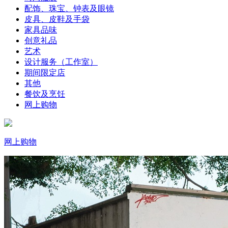
配饰、珠宝、钟表及眼镜
皮具、皮鞋及手袋
家具品味
创意礼品
艺术
设计服务（工作室）
期间限定店
其他
餐饮及烹饪
网上购物
网上购物