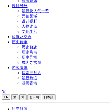
旅游资讯
设计号外
最新及人气一览
元创领域
设计视野
人物访谈
文化生活
位置及交通
历史传承
历史轨迹
历史焦点
历史导赏
成为导赏员
游客资讯
探索元创方
最新热话
游历香港
EN
繁
简
한국어
日本語
时尚服装