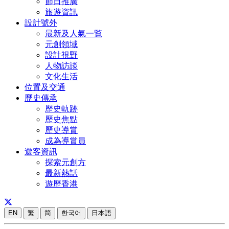
節日推廣
旅遊資訊
設計號外
最新及人氣一覧
元創領域
設計視野
人物訪談
文化生活
位置及交通
歷史傳承
歷史軌跡
歷史焦點
歷史導賞
成為導賞員
遊客資訊
探索元創方
最新熱話
遊歷香港
EN
繁
简
한국어
日本語