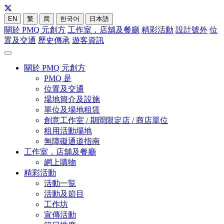
EN
繁
简
한국어
日本語
關於 PMQ 元創方
工作室，店舖及餐廳
精彩活動
設計號外
位
置及交通
歷史傳承
遊客資訊
關於 PMQ 元創方
PMQ 是
位置及交通
場地簡介及設施
單位及場地租賃
創意工作室 / 期間限定店 / 商店單位
租用活動場地
無障礙通道指南
工作室，店舖及餐廳
網上購物
精彩活動
活動一覧
活動及節目
工作坊
宣傳活動