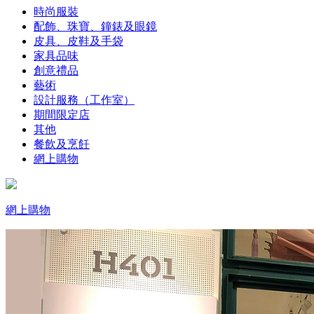
時尚服裝
配飾、珠寶、鐘錶及眼鏡
皮具、皮鞋及手袋
家具品味
創意禮品
藝術
設計服務（工作室）
期間限定店
其他
餐飲及烹飪
網上購物
網上購物