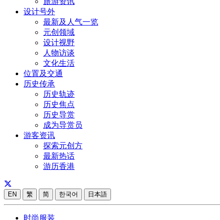
旅游资讯
设计号外
最新及人气一览
元创领域
设计视野
人物访谈
文化生活
位置及交通
历史传承
历史轨迹
历史焦点
历史导赏
成为导赏员
游客资讯
探索元创方
最新热话
游历香港
EN
繁
简
한국어
日本語
时尚服装