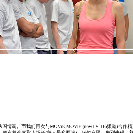
而我们再次与MOViE MOViE (nowTV 116频道)合
ends，便有机会索取入场证(每人最多两张)。坐位有限，先到先得，