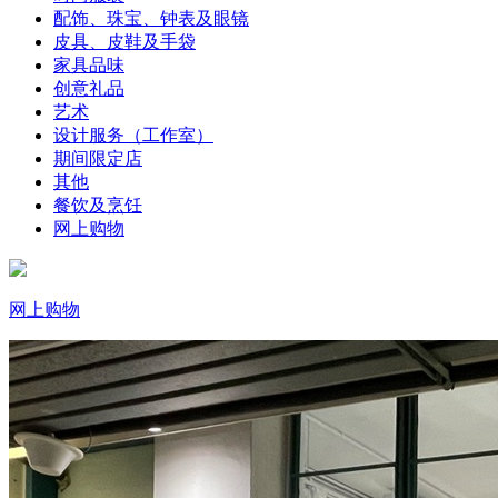
配饰、珠宝、钟表及眼镜
皮具、皮鞋及手袋
家具品味
创意礼品
艺术
设计服务（工作室）
期间限定店
其他
餐饮及烹饪
网上购物
网上购物