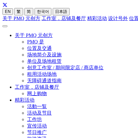
EN
繁
简
한국어
日本語
关于 PMQ 元创方
工作室，店铺及餐厅
精彩活动
设计号外
位
关于 PMQ 元创方
PMQ 是
位置及交通
场地简介及设施
单位及场地租赁
创意工作室 / 期间限定店 / 商店单位
租用活动场地
无障碍通道指南
工作室，店铺及餐厅
网上购物
精彩活动
活動一覧
活动及节目
工作坊
宣传活动
节日推广