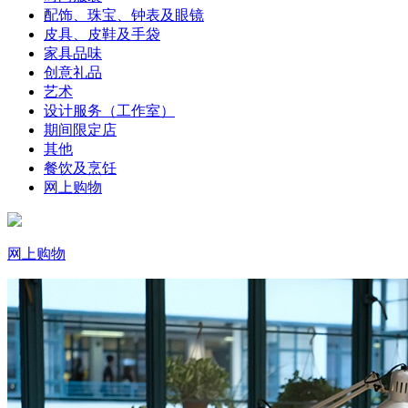
配饰、珠宝、钟表及眼镜
皮具、皮鞋及手袋
家具品味
创意礼品
艺术
设计服务（工作室）
期间限定店
其他
餐饮及烹饪
网上购物
网上购物