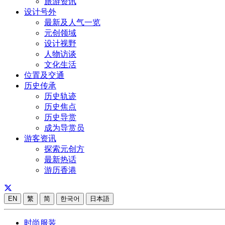
旅游资讯
设计号外
最新及人气一览
元创领域
设计视野
人物访谈
文化生活
位置及交通
历史传承
历史轨迹
历史焦点
历史导赏
成为导赏员
游客资讯
探索元创方
最新热话
游历香港
EN
繁
简
한국어
日本語
时尚服装