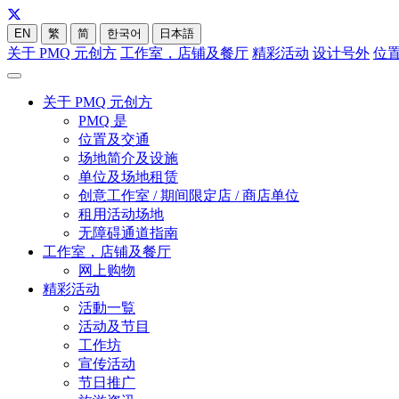
EN
繁
简
한국어
日本語
关于 PMQ 元创方
工作室，店铺及餐厅
精彩活动
设计号外
位
关于 PMQ 元创方
PMQ 是
位置及交通
场地简介及设施
单位及场地租赁
创意工作室 / 期间限定店 / 商店单位
租用活动场地
无障碍通道指南
工作室，店铺及餐厅
网上购物
精彩活动
活動一覧
活动及节目
工作坊
宣传活动
节日推广