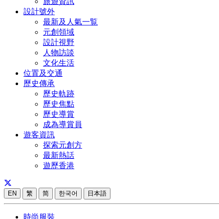
旅遊資訊
設計號外
最新及人氣一覧
元創領域
設計視野
人物訪談
文化生活
位置及交通
歷史傳承
歷史軌跡
歷史焦點
歷史導賞
成為導賞員
遊客資訊
探索元創方
最新熱話
遊歷香港
EN
繁
简
한국어
日本語
時尚服裝