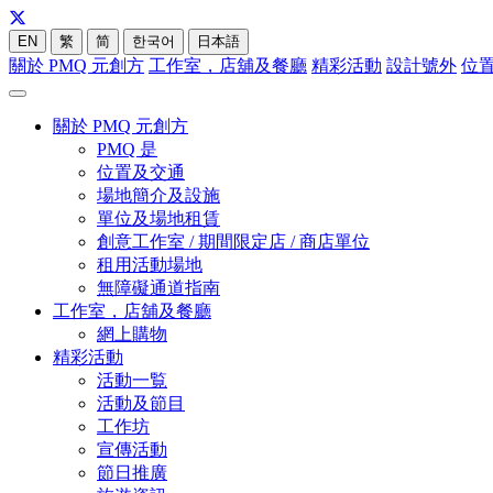
EN
繁
简
한국어
日本語
關於 PMQ 元創方
工作室，店舖及餐廳
精彩活動
設計號外
位
關於 PMQ 元創方
PMQ 是
位置及交通
場地簡介及設施
單位及場地租賃
創意工作室 / 期間限定店 / 商店單位
租用活動場地
無障礙通道指南
工作室，店舖及餐廳
網上購物
精彩活動
活動一覧
活動及節目
工作坊
宣傳活動
節日推廣