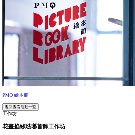
PMQ 繪本館
返回查看活動一覧
工作坊
花畫掐絲琺瑯首飾工作坊