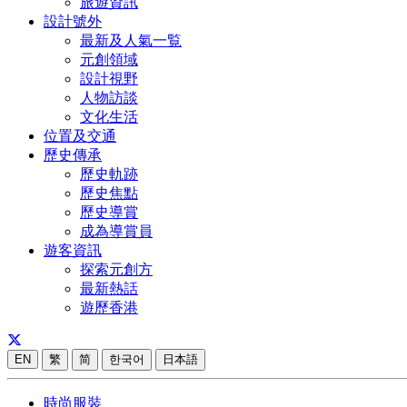
旅遊資訊
設計號外
最新及人氣一覧
元創領域
設計視野
人物訪談
文化生活
位置及交通
歷史傳承
歷史軌跡
歷史焦點
歷史導賞
成為導賞員
遊客資訊
探索元創方
最新熱話
遊歷香港
EN
繁
简
한국어
日本語
時尚服裝