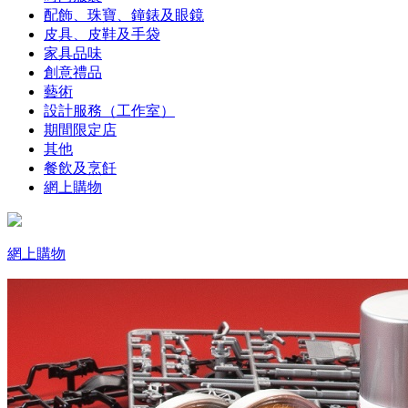
配飾、珠寶、鐘錶及眼鏡
皮具、皮鞋及手袋
家具品味
創意禮品
藝術
設計服務（工作室）
期間限定店
其他
餐飲及烹飪
網上購物
網上購物