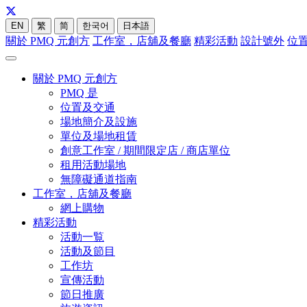
EN
繁
简
한국어
日本語
關於 PMQ 元創方
工作室，店舖及餐廳
精彩活動
設計號外
位
關於 PMQ 元創方
PMQ 是
位置及交通
場地簡介及設施
單位及場地租賃
創意工作室 / 期間限定店 / 商店單位
租用活動場地
無障礙通道指南
工作室，店舖及餐廳
網上購物
精彩活動
活動一覧
活動及節目
工作坊
宣傳活動
節日推廣