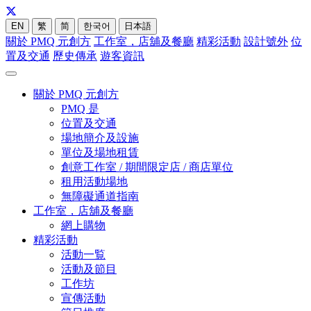
EN
繁
简
한국어
日本語
關於 PMQ 元創方
工作室，店舖及餐廳
精彩活動
設計號外
位
置及交通
歷史傳承
遊客資訊
關於 PMQ 元創方
PMQ 是
位置及交通
場地簡介及設施
單位及場地租賃
創意工作室 / 期間限定店 / 商店單位
租用活動場地
無障礙通道指南
工作室，店舖及餐廳
網上購物
精彩活動
活動一覧
活動及節目
工作坊
宣傳活動