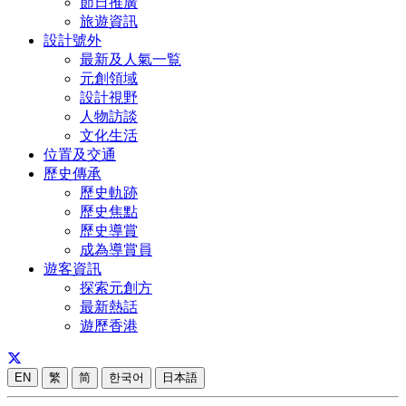
節日推廣
旅遊資訊
設計號外
最新及人氣一覧
元創領域
設計視野
人物訪談
文化生活
位置及交通
歷史傳承
歷史軌跡
歷史焦點
歷史導賞
成為導賞員
遊客資訊
探索元創方
最新熱話
遊歷香港
EN
繁
简
한국어
日本語