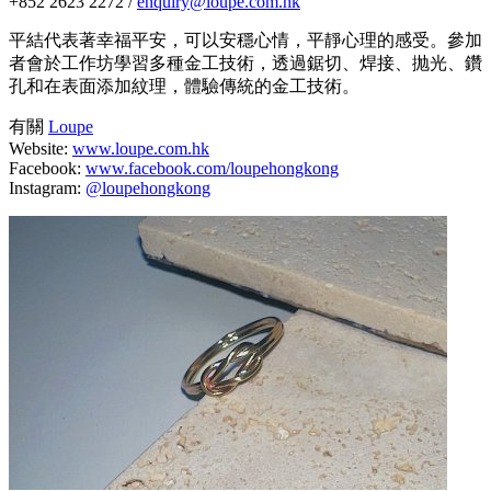
+852 2623 2272 /
enquiry@loupe.com.hk
平結代表著幸福平安，可以安穩心情，平靜心理的感受。參加
者會於工作坊學習多種金工技術，透過鋸切、焊接、抛光、鑽
孔和在表面添加紋理，體驗傳統的金工技術。
有關
Loupe
Website:
www.loupe.com.hk
Facebook:
www.facebook.com/loupehongkong
Instagram:
@loupehongkong