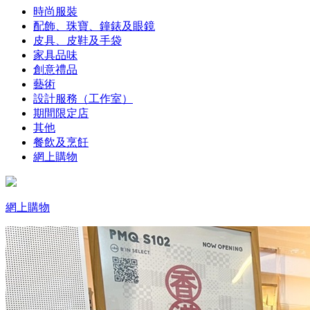
時尚服裝
配飾、珠寶、鐘錶及眼鏡
皮具、皮鞋及手袋
家具品味
創意禮品
藝術
設計服務（工作室）
期間限定店
其他
餐飲及烹飪
網上購物
網上購物