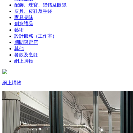
配飾、珠寶、鐘錶及眼鏡
皮具、皮鞋及手袋
家具品味
創意禮品
藝術
設計服務（工作室）
期間限定店
其他
餐飲及烹飪
網上購物
網上購物