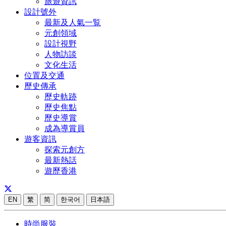
旅遊資訊
設計號外
最新及人氣一覧
元創領域
設計視野
人物訪談
文化生活
位置及交通
歷史傳承
歷史軌跡
歷史焦點
歷史導賞
成為導賞員
遊客資訊
探索元創方
最新熱話
遊歷香港
EN
繁
简
한국어
日本語
時尚服裝