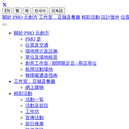
EN
繁
简
한국어
日本語
關於 PMQ 元創方
工作室，店舖及餐廳
精彩活動
設計號外
位
關於 PMQ 元創方
PMQ 是
位置及交通
場地簡介及設施
單位及場地租賃
創意工作室 / 期間限定店 / 商店單位
租用活動場地
無障礙通道指南
工作室，店舖及餐廳
網上購物
精彩活動
活動一覧
活動及節目
工作坊
宣傳活動
節日推廣