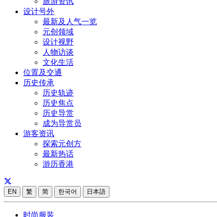
旅游资讯
设计号外
最新及人气一览
元创领域
设计视野
人物访谈
文化生活
位置及交通
历史传承
历史轨迹
历史焦点
历史导赏
成为导赏员
游客资讯
探索元创方
最新热话
游历香港
EN
繁
简
한국어
日本語
时尚服装