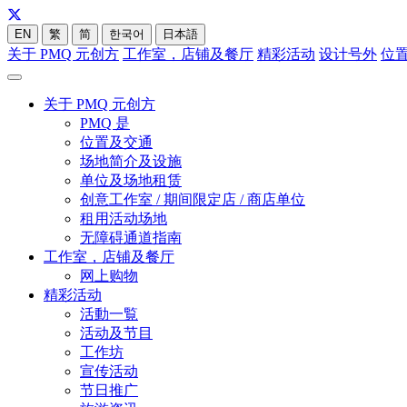
EN
繁
简
한국어
日本語
关于 PMQ 元创方
工作室，店铺及餐厅
精彩活动
设计号外
位
关于 PMQ 元创方
PMQ 是
位置及交通
场地简介及设施
单位及场地租赁
创意工作室 / 期间限定店 / 商店单位
租用活动场地
无障碍通道指南
工作室，店铺及餐厅
网上购物
精彩活动
活動一覧
活动及节目
工作坊
宣传活动
节日推广