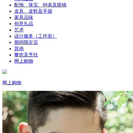
配饰、珠宝、钟表及眼镜
皮具、皮鞋及手袋
家具品味
创意礼品
艺术
设计服务（工作室）
期间限定店
其他
餐饮及烹饪
网上购物
网上购物