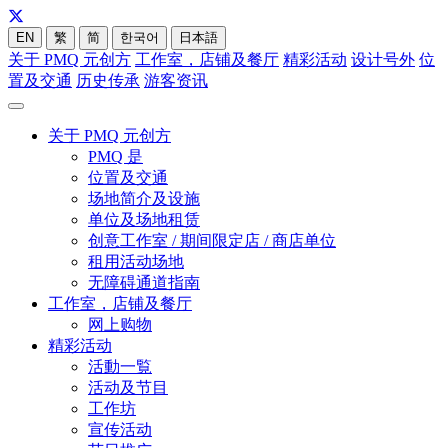
EN
繁
简
한국어
日本語
关于 PMQ 元创方
工作室，店铺及餐厅
精彩活动
设计号外
位
置及交通
历史传承
游客资讯
关于 PMQ 元创方
PMQ 是
位置及交通
场地简介及设施
单位及场地租赁
创意工作室 / 期间限定店 / 商店单位
租用活动场地
无障碍通道指南
工作室，店铺及餐厅
网上购物
精彩活动
活動一覧
活动及节目
工作坊
宣传活动