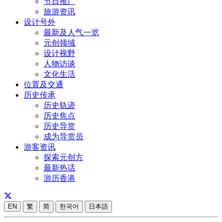
节日推广
旅游资讯
设计号外
最新及人气一览
元创领域
设计视野
人物访谈
文化生活
位置及交通
历史传承
历史轨迹
历史焦点
历史导赏
成为导赏员
游客资讯
探索元创方
最新热话
游历香港
EN
繁
简
한국어
日本語