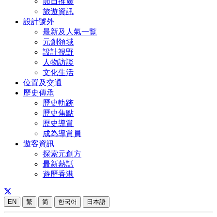
節日推廣
旅遊資訊
設計號外
最新及人氣一覧
元創領域
設計視野
人物訪談
文化生活
位置及交通
歷史傳承
歷史軌跡
歷史焦點
歷史導賞
成為導賞員
遊客資訊
探索元創方
最新熱話
遊歷香港
EN
繁
简
한국어
日本語