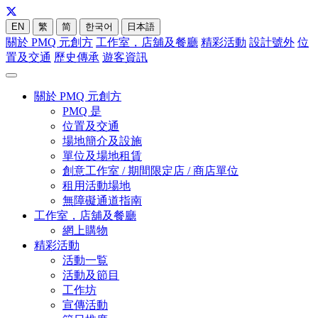
EN
繁
简
한국어
日本語
關於 PMQ 元創方
工作室，店舖及餐廳
精彩活動
設計號外
位
置及交通
歷史傳承
遊客資訊
關於 PMQ 元創方
PMQ 是
位置及交通
場地簡介及設施
單位及場地租賃
創意工作室 / 期間限定店 / 商店單位
租用活動場地
無障礙通道指南
工作室，店舖及餐廳
網上購物
精彩活動
活動一覧
活動及節目
工作坊
宣傳活動