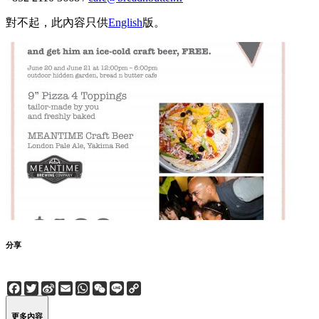
對不起，此內容只供
English
版。
分享
Facebook
Twitter
Sina
Email
WhatsApp
WeChat
Line
Copy
Weibo
Link
更多內容