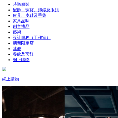
時尚服裝
配飾、珠寶、鐘錶及眼鏡
皮具、皮鞋及手袋
家具品味
創意禮品
藝術
設計服務（工作室）
期間限定店
其他
餐飲及烹飪
網上購物
網上購物