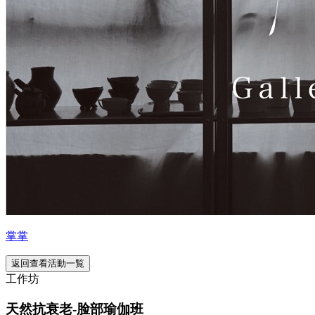
掌掌
返回查看活動一覧
工作坊
天然抗衰老-脸部瑜伽班