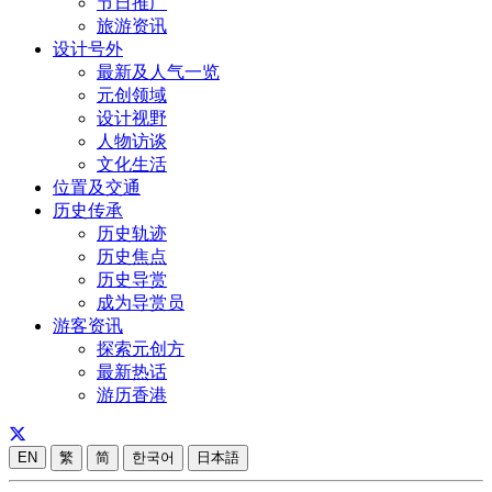
节日推广
旅游资讯
设计号外
最新及人气一览
元创领域
设计视野
人物访谈
文化生活
位置及交通
历史传承
历史轨迹
历史焦点
历史导赏
成为导赏员
游客资讯
探索元创方
最新热话
游历香港
EN
繁
简
한국어
日本語