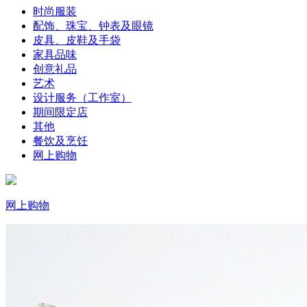
时尚服装
配饰、珠宝、钟表及眼镜
皮具、皮鞋及手袋
家具品味
创意礼品
艺术
设计服务（工作室）
期间限定店
其他
餐饮及烹饪
网上购物
网上购物