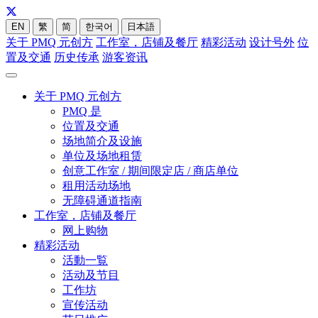
EN
繁
简
한국어
日本語
关于 PMQ 元创方
工作室，店铺及餐厅
精彩活动
设计号外
位
置及交通
历史传承
游客资讯
关于 PMQ 元创方
PMQ 是
位置及交通
场地简介及设施
单位及场地租赁
创意工作室 / 期间限定店 / 商店单位
租用活动场地
无障碍通道指南
工作室，店铺及餐厅
网上购物
精彩活动
活動一覧
活动及节目
工作坊
宣传活动