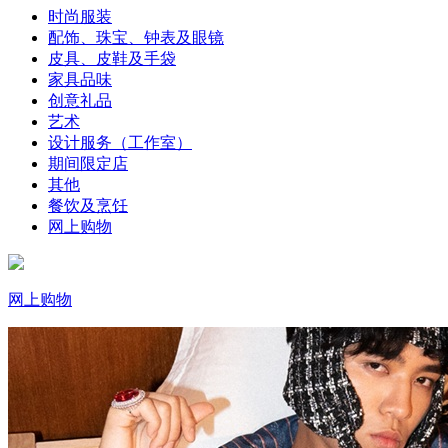
时尚服装
配饰、珠宝、钟表及眼镜
皮具、皮鞋及手袋
家具品味
创意礼品
艺术
设计服务（工作室）
期间限定店
其他
餐饮及烹饪
网上购物
网上购物