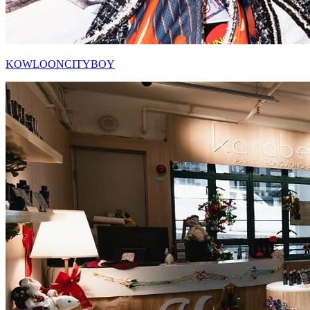
KOWLOONCITYBOY