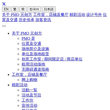
EN
繁
简
한국어
日本語
关于 PMQ 元创方
工作室，店铺及餐厅
精彩活动
设计号外
位
置及交通
历史传承
游客资讯
关于 PMQ 元创方
PMQ 是
位置及交通
场地简介及设施
单位及场地租赁
创意工作室 / 期间限定店 / 商店单位
租用活动场地
无障碍通道指南
工作室，店铺及餐厅
网上购物
精彩活动
活動一覧
活动及节目
工作坊
宣传活动