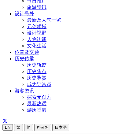
节日推广
旅游资讯
设计号外
最新及人气一览
元创领域
设计视野
人物访谈
文化生活
位置及交通
历史传承
历史轨迹
历史焦点
历史导赏
成为导赏员
游客资讯
探索元创方
最新热话
游历香港
EN
繁
简
한국어
日本語