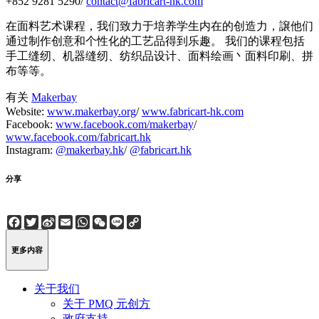
+852 9281 5290/
contact@fabricart-hk.com
在面料艺术课程，我们致力于培养学生内在的创造力，譲他们
通过制作创意和个性化的工艺品得到乐趣。 我们的课程包括
手工缝纫、机器缝纫、纺织品设计、面料绘画丶面料印刷、拼
布等等。
有关
Makerbay
Website:
www.makerbay.org
/
www.fabricart-hk.com
Facebook:
www.facebook.com/makerbay
/
www.facebook.com/fabricart.hk
Instagram:
@makerbay.hk
/
@fabricart.hk
分享
Facebook
Twitter
Sina
Email
WhatsApp
WeChat
Line
Copy
Weibo
Link
更多内容
关于我们
关于 PMQ 元创方
政府支持