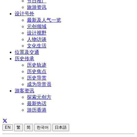
节日推广
旅游资讯
设计号外
最新及人气一览
元创领域
设计视野
人物访谈
文化生活
位置及交通
历史传承
历史轨迹
历史焦点
历史导赏
成为导赏员
游客资讯
探索元创方
最新热话
游历香港
EN
繁
简
한국어
日本語