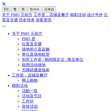
EN
繁
简
한국어
日本語
关于 PMQ 元创方
工作室，店铺及餐厅
精彩活动
设计号外
位
置及交通
历史传承
游客资讯
关于 PMQ 元创方
PMQ 是
位置及交通
场地简介及设施
单位及场地租赁
创意工作室 / 期间限定店 / 商店单位
租用活动场地
无障碍通道指南
工作室，店铺及餐厅
网上购物
精彩活动
活動一覧
活动及节目
工作坊
宣传活动