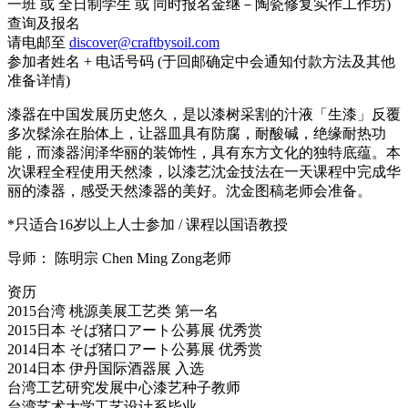
一班 或 全日制学生 或 同时报名金继－陶瓷修复实作工作坊)
查询及报名
请电邮至
discover@craftbysoil.com
参加者姓名 + 电话号码 (于回邮确定中会通知付款方法及其他
准备详情)
漆器在中国发展历史悠久，是以漆树采割的汁液「生漆」反覆
多次髹涂在胎体上，让器皿具有防腐，耐酸碱，绝缘耐热功
能，而漆器润泽华丽的装饰性，具有东方文化的独特底蕴。本
次课程全程使用天然漆，以漆艺沈金技法在一天课程中完成华
丽的漆器，感受天然漆器的美好。沈金图稿老师会准备。
*只适合16岁以上人士参加 / 课程以国语教授
导师： 陈明宗 Chen Ming Zong老师
资历
2015台湾 桃源美展工艺类 第一名
2015日本 そば猪口アート公募展 优秀赏
2014日本 そば猪口アート公募展 优秀赏
2014日本 伊丹国际酒器展 入选
台湾工艺研究发展中心漆艺种子教师
台湾艺术大学工艺设计系毕业