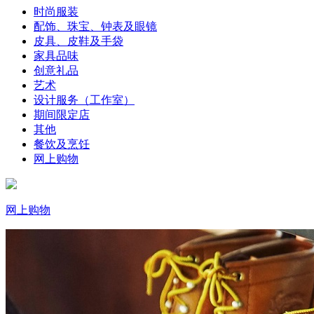
时尚服装
配饰、珠宝、钟表及眼镜
皮具、皮鞋及手袋
家具品味
创意礼品
艺术
设计服务（工作室）
期间限定店
其他
餐饮及烹饪
网上购物
网上购物