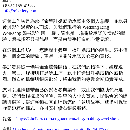
+852 2155 4198 /
info@obellery.com
這個工作坊是為那些希望訂婚戒指承載更多個人意義、並親身
參與製作過程的人而設。與我們現行的 Wedding Ring
Workshop 婚戒製作班 一樣，這也是一場關於承諾與情感的體
驗，讓戒指不只是飾品，而是由雙手打造的心意見證。
在這個工作坊中，您將親手參與一枚訂婚戒指的誕生。這不僅
是一個金工的體驗，更是一場關於承諾與心意的實踐。
參加者將從一條純金金屬條開始，在我們的指導下，經歷退
火、彎曲、焊接與打磨等工序，親手打造出訂婚戒指的戒指
圈。鑽石的抓鑲與鑲嵌部分，將由我們的專業金匠負責完成。
您可以選擇攜帶自己的鑽石參與製作，或由我們協助代為選
購。我們會根據您的預算、期望的大小與質素，提供合適的建
議與選項，讓這顆鑽石真正呼應您的心意與故事。戒指可保留
極簡純粹的樣式，亦可安排鑽石鑲嵌服務。
報名：
https://obellery.com/engagement-ring-making-workshop
有關
Obellery – Contemporary Jewellery Studio (H403)
/