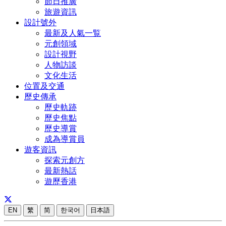
節日推廣
旅遊資訊
設計號外
最新及人氣一覧
元創領域
設計視野
人物訪談
文化生活
位置及交通
歷史傳承
歷史軌跡
歷史焦點
歷史導賞
成為導賞員
遊客資訊
探索元創方
最新熱話
遊歷香港
EN
繁
简
한국어
日本語