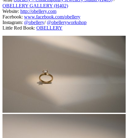
OBELLERY GALLERY (H402)
Website:
http://obellery.com
Facebook:
www.facebook.com/obellery
Instagram:
@obellery
/
@obelleryworkshop
Little Red Book:
OBELLERY