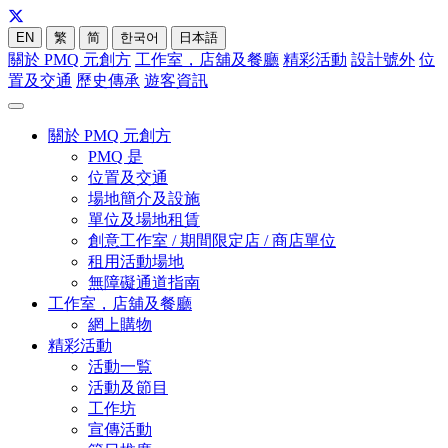
EN
繁
简
한국어
日本語
關於 PMQ 元創方
工作室，店舖及餐廳
精彩活動
設計號外
位
置及交通
歷史傳承
遊客資訊
關於 PMQ 元創方
PMQ 是
位置及交通
場地簡介及設施
單位及場地租賃
創意工作室 / 期間限定店 / 商店單位
租用活動場地
無障礙通道指南
工作室，店舖及餐廳
網上購物
精彩活動
活動一覧
活動及節目
工作坊
宣傳活動