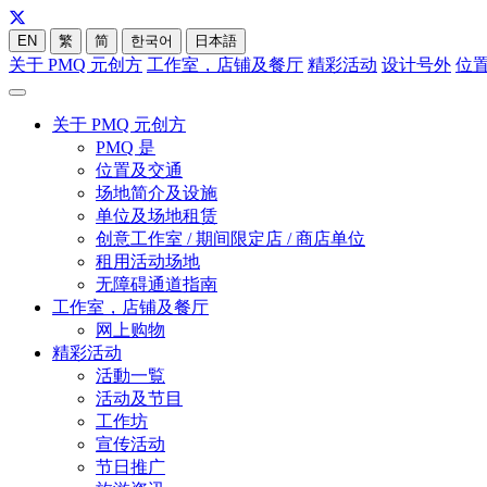
EN
繁
简
한국어
日本語
关于 PMQ 元创方
工作室，店铺及餐厅
精彩活动
设计号外
位
关于 PMQ 元创方
PMQ 是
位置及交通
场地简介及设施
单位及场地租赁
创意工作室 / 期间限定店 / 商店单位
租用活动场地
无障碍通道指南
工作室，店铺及餐厅
网上购物
精彩活动
活動一覧
活动及节目
工作坊
宣传活动
节日推广