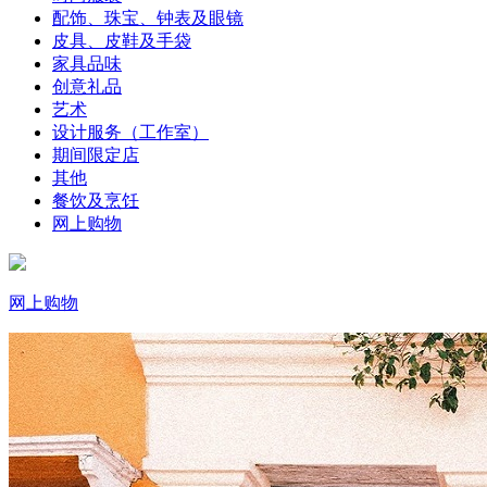
配饰、珠宝、钟表及眼镜
皮具、皮鞋及手袋
家具品味
创意礼品
艺术
设计服务（工作室）
期间限定店
其他
餐饮及烹饪
网上购物
网上购物