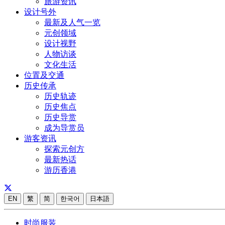
旅游资讯
设计号外
最新及人气一览
元创领域
设计视野
人物访谈
文化生活
位置及交通
历史传承
历史轨迹
历史焦点
历史导赏
成为导赏员
游客资讯
探索元创方
最新热话
游历香港
EN
繁
简
한국어
日本語
时尚服装