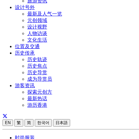
旅游资讯
设计号外
最新及人气一览
元创领域
设计视野
人物访谈
文化生活
位置及交通
历史传承
历史轨迹
历史焦点
历史导赏
成为导赏员
游客资讯
探索元创方
最新热话
游历香港
EN
繁
简
한국어
日本語
时尚服装