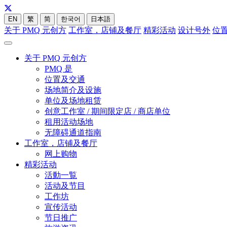
EN
繁
简
한국어
日本語
关于 PMQ 元创方
工作室，店铺及餐厅
精彩活动
设计号外
位
关于 PMQ 元创方
PMQ 是
位置及交通
场地简介及设施
单位及场地租赁
创意工作室 / 期间限定店 / 商店单位
租用活动场地
无障碍通道指南
工作室，店铺及餐厅
网上购物
精彩活动
活動一覧
活动及节目
工作坊
宣传活动
节日推广