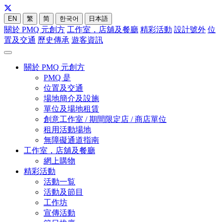
EN
繁
简
한국어
日本語
關於 PMQ 元創方
工作室，店舖及餐廳
精彩活動
設計號外
位
置及交通
歷史傳承
遊客資訊
關於 PMQ 元創方
PMQ 是
位置及交通
場地簡介及設施
單位及場地租賃
創意工作室 / 期間限定店 / 商店單位
租用活動場地
無障礙通道指南
工作室，店舖及餐廳
網上購物
精彩活動
活動一覧
活動及節目
工作坊
宣傳活動