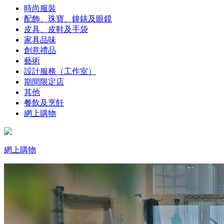
時尚服裝
配飾、珠寶、鐘錶及眼鏡
皮具、皮鞋及手袋
家具品味
創意禮品
藝術
設計服務（工作室）
期間限定店
其他
餐飲及烹飪
網上購物
網上購物