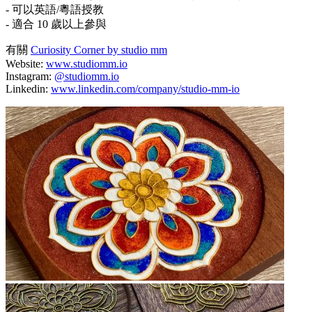
- 可以英語/粵語授教
- 適合 10 歲以上參與
有關
Curiosity Corner by studio mm
Website:
www.studiomm.io
Instagram:
@studiomm.io
Linkedin:
www.linkedin.com/company/studio-mm-io