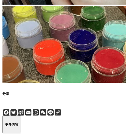
分享
Facebook
Twitter
Sina
Email
WhatsApp
WeChat
Line
Copy
Weibo
Link
更多內容