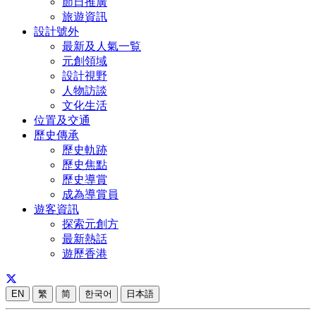
節日推廣
旅遊資訊
設計號外
最新及人氣一覧
元創領域
設計視野
人物訪談
文化生活
位置及交通
歷史傳承
歷史軌跡
歷史焦點
歷史導賞
成為導賞員
遊客資訊
探索元創方
最新熱話
遊歷香港
EN
繁
简
한국어
日本語