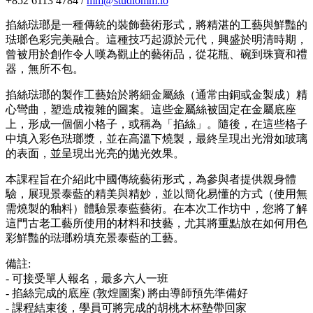
+852 6113 4784 /
mm@studiomm.io
掐絲琺瑯是一種傳統的裝飾藝術形式，將精湛的工藝與鮮豔的
琺瑯色彩完美融合。這種技巧起源於元代，興盛於明清時期，
曾被用於創作令人嘆為觀止的藝術品，從花瓶、碗到珠寶和禮
器，無所不包。
掐絲琺瑯的製作工藝始於將細金屬絲（通常由銅或金製成）精
心彎曲，塑造成複雜的圖案。這些金屬絲被固定在金屬底座
上，形成一個個小格子，或稱為「掐絲」。隨後，在這些格子
中填入彩色琺瑯漿，並在高溫下燒製，最終呈現出光滑如玻璃
的表面，並呈現出光亮的拋光效果。
本課程旨在介紹此中國傳統藝術形式，為參與者提供親身體
驗，展現景泰藍的精美與精妙，並以簡化易懂的方式（使用無
需燒製的釉料）體驗景泰藍藝術。在本次工作坊中，您將了解
這門古老工藝所使用的材料和技藝，尤其將重點放在如何用色
彩鮮豔的琺瑯粉填充景泰藍的工藝。
備註:
- 可接受單人報名，最多六人一班
- 掐絲完成的底座 (敦煌圖案) 將由導師預先準備好
- 課程結束後，學員可將完成的胡桃木杯墊帶回家