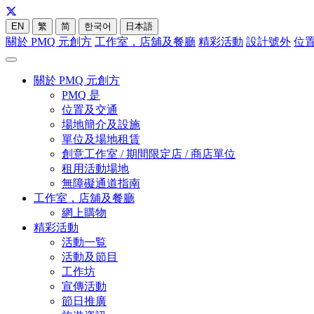
EN
繁
简
한국어
日本語
關於 PMQ 元創方
工作室，店舖及餐廳
精彩活動
設計號外
位
關於 PMQ 元創方
PMQ 是
位置及交通
場地簡介及設施
單位及場地租賃
創意工作室 / 期間限定店 / 商店單位
租用活動場地
無障礙通道指南
工作室，店舖及餐廳
網上購物
精彩活動
活動一覧
活動及節目
工作坊
宣傳活動
節日推廣