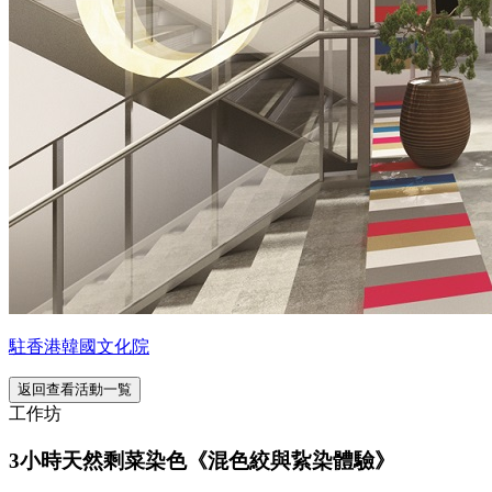
駐香港韓國文化院
返回查看活動一覧
工作坊
3小時天然剩菜染色《混色絞與紥染體驗》