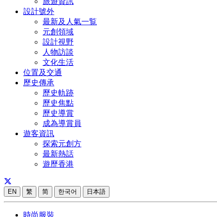
旅遊資訊
設計號外
最新及人氣一覧
元創領域
設計視野
人物訪談
文化生活
位置及交通
歷史傳承
歷史軌跡
歷史焦點
歷史導賞
成為導賞員
遊客資訊
探索元創方
最新熱話
遊歷香港
EN
繁
简
한국어
日本語
時尚服裝