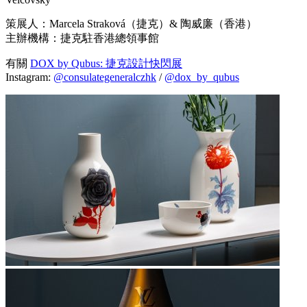
策展人：Marcela Straková（捷克）& 陶威廉（香港）
主辦機構：捷克駐香港總領事館
有關
DOX by Qubus: 捷克設計快閃展
Instagram:
@consulategeneralczhk
/
@dox_by_qubus