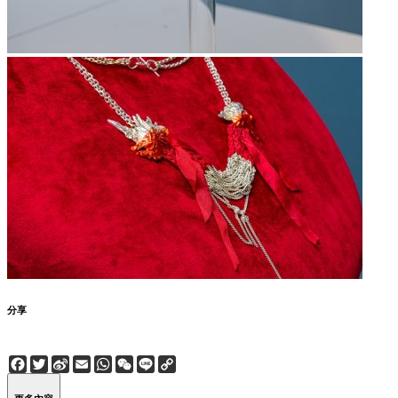
分享
Facebook
Twitter
Sina
Email
WhatsApp
WeChat
Line
Copy
Weibo
Link