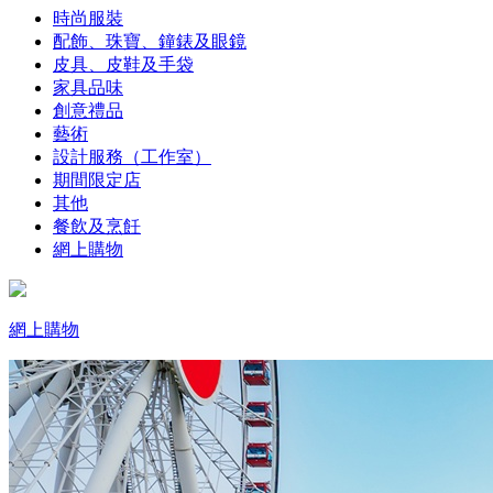
時尚服裝
配飾、珠寶、鐘錶及眼鏡
皮具、皮鞋及手袋
家具品味
創意禮品
藝術
設計服務（工作室）
期間限定店
其他
餐飲及烹飪
網上購物
網上購物