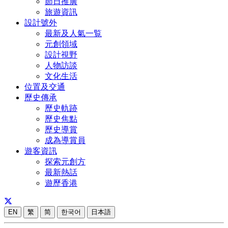
節日推廣
旅遊資訊
設計號外
最新及人氣一覧
元創領域
設計視野
人物訪談
文化生活
位置及交通
歷史傳承
歷史軌跡
歷史焦點
歷史導賞
成為導賞員
遊客資訊
探索元創方
最新熱話
遊歷香港
EN
繁
简
한국어
日本語