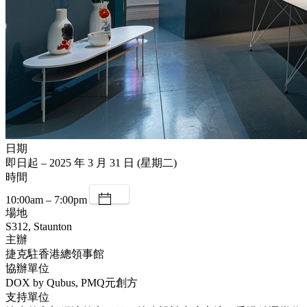
日期
即日起 – 2025 年 3 月 31 日 (星期二)
時間
10:00am – 7:00pm
場地
S312, Staunton
主辦
捷克駐香港總領事館
協辦單位
DOX by Qubus, PMQ元創方
支持單位