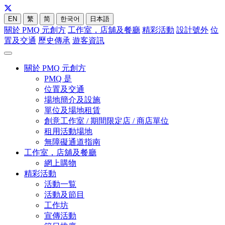
EN
繁
简
한국어
日本語
關於 PMQ 元創方
工作室，店舖及餐廳
精彩活動
設計號外
位
置及交通
歷史傳承
遊客資訊
關於 PMQ 元創方
PMQ 是
位置及交通
場地簡介及設施
單位及場地租賃
創意工作室 / 期間限定店 / 商店單位
租用活動場地
無障礙通道指南
工作室，店舖及餐廳
網上購物
精彩活動
活動一覧
活動及節目
工作坊
宣傳活動