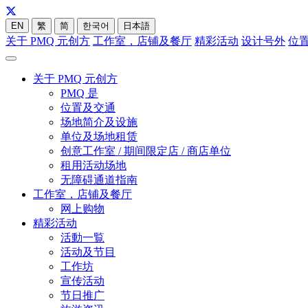
EN
繁
简
한국어
日本語
关于 PMQ 元创方
工作室，店铺及餐厅
精彩活动
设计号外
位
关于 PMQ 元创方
PMQ 是
位置及交通
场地简介及设施
单位及场地租赁
创意工作室 / 期间限定店 / 商店单位
租用活动场地
无障碍通道指南
工作室，店铺及餐厅
网上购物
精彩活动
活動一覧
活动及节目
工作坊
宣传活动
节日推广