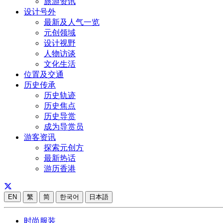
旅游资讯
设计号外
最新及人气一览
元创领域
设计视野
人物访谈
文化生活
位置及交通
历史传承
历史轨迹
历史焦点
历史导赏
成为导赏员
游客资讯
探索元创方
最新热话
游历香港
EN
繁
简
한국어
日本語
时尚服装