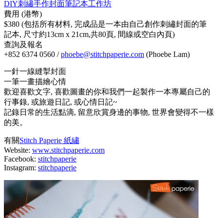
DIY刺繡手作封面筆記本工作坊
費用 (港幣)
$380 (包括所有材料, 完成品是一本由自己創作刺繡封面的筆
記本, 尺寸約13cm x 21cm,共80頁, 間線或空白內頁)
查詢及報名
+852 6374 0560 /
phoebe@stitchpaperie.com
(Phoebe Lam)
一針一線縫掣封面
一筆一畫描繪心情
歡迎喜歡文字, 喜歡圖畫的你和我們一起製作一本專屬自己的
行事錄, 或旅遊日記, 或心情日記~
記錄日常的生活點滴, 留意欣賞身邊的事物, 世界會變得不一樣
的美。
有關
Stitch Paperie 紙繡
Website:
www.stitchpaperie.com
Facebook:
stitchpaperie
Instagram:
stitchpaperie