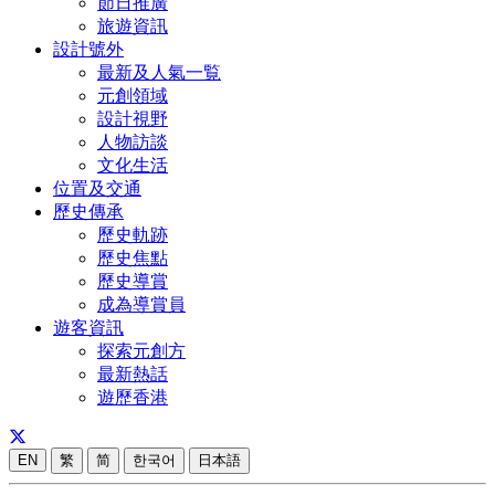
節日推廣
旅遊資訊
設計號外
最新及人氣一覧
元創領域
設計視野
人物訪談
文化生活
位置及交通
歷史傳承
歷史軌跡
歷史焦點
歷史導賞
成為導賞員
遊客資訊
探索元創方
最新熱話
遊歷香港
EN
繁
简
한국어
日本語