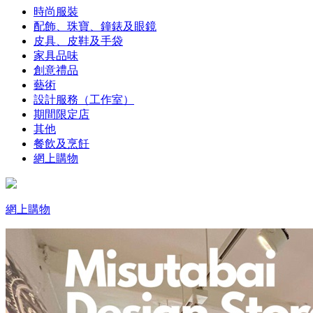
時尚服裝
配飾、珠寶、鐘錶及眼鏡
皮具、皮鞋及手袋
家具品味
創意禮品
藝術
設計服務（工作室）
期間限定店
其他
餐飲及烹飪
網上購物
網上購物