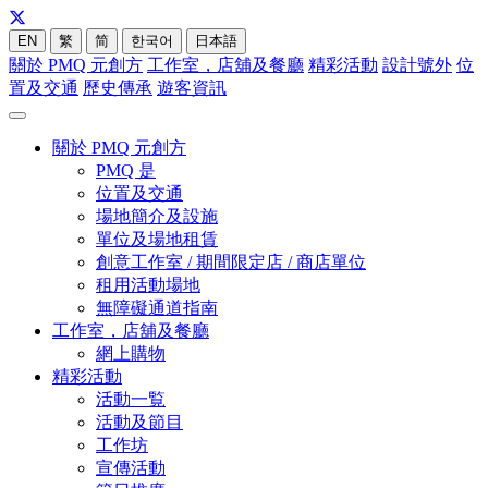
EN
繁
简
한국어
日本語
關於 PMQ 元創方
工作室，店舖及餐廳
精彩活動
設計號外
位
置及交通
歷史傳承
遊客資訊
關於 PMQ 元創方
PMQ 是
位置及交通
場地簡介及設施
單位及場地租賃
創意工作室 / 期間限定店 / 商店單位
租用活動場地
無障礙通道指南
工作室，店舖及餐廳
網上購物
精彩活動
活動一覧
活動及節目
工作坊
宣傳活動