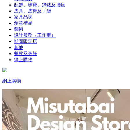
配飾、珠寶、鐘錶及眼鏡
皮具、皮鞋及手袋
家具品味
創意禮品
藝術
設計服務（工作室）
期間限定店
其他
餐飲及烹飪
網上購物
網上購物