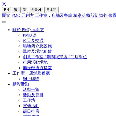
EN
繁
简
한국어
日本語
關於 PMQ 元創方
工作室，店舖及餐廳
精彩活動
設計號外
位
關於 PMQ 元創方
PMQ 是
位置及交通
場地簡介及設施
單位及場地租賃
創意工作室 / 期間限定店 / 商店單位
租用活動場地
無障礙通道指南
工作室，店舖及餐廳
網上購物
精彩活動
活動一覧
活動及節目
工作坊
宣傳活動
節日推廣