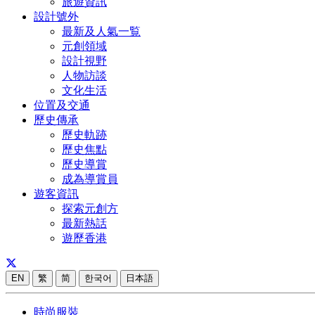
旅遊資訊
設計號外
最新及人氣一覧
元創領域
設計視野
人物訪談
文化生活
位置及交通
歷史傳承
歷史軌跡
歷史焦點
歷史導賞
成為導賞員
遊客資訊
探索元創方
最新熱話
遊歷香港
EN
繁
简
한국어
日本語
時尚服裝