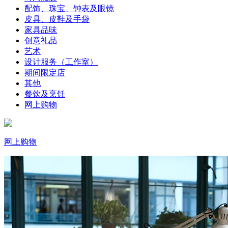
配饰、珠宝、钟表及眼镜
皮具、皮鞋及手袋
家具品味
创意礼品
艺术
设计服务（工作室）
期间限定店
其他
餐饮及烹饪
网上购物
网上购物