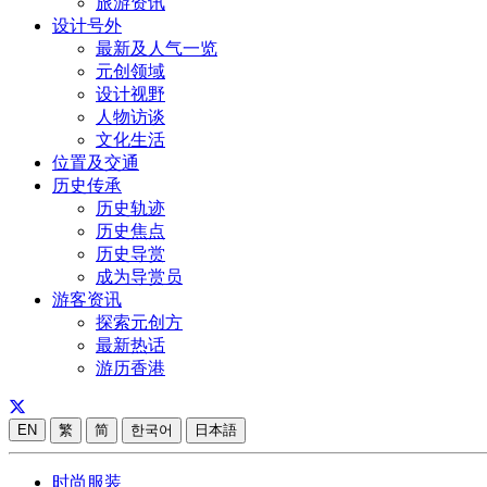
旅游资讯
设计号外
最新及人气一览
元创领域
设计视野
人物访谈
文化生活
位置及交通
历史传承
历史轨迹
历史焦点
历史导赏
成为导赏员
游客资讯
探索元创方
最新热话
游历香港
EN
繁
简
한국어
日本語
时尚服装