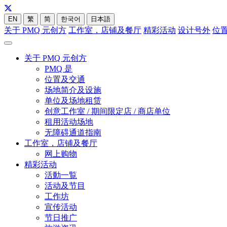
EN
繁
简
한국어
日本語
关于 PMQ 元创方
工作室，店铺及餐厅
精彩活动
设计号外
位
关于 PMQ 元创方
PMQ 是
位置及交通
场地简介及设施
单位及场地租赁
创意工作室 / 期间限定店 / 商店单位
租用活动场地
无障碍通道指南
工作室，店铺及餐厅
网上购物
精彩活动
活動一覧
活动及节目
工作坊
宣传活动
节日推广