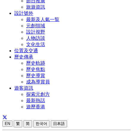
節日推廣
旅遊資訊
設計號外
最新及人氣一覧
元創領域
設計視野
人物訪談
文化生活
位置及交通
歷史傳承
歷史軌跡
歷史焦點
歷史導賞
成為導賞員
遊客資訊
探索元創方
最新熱話
遊歷香港
EN
繁
简
한국어
日本語