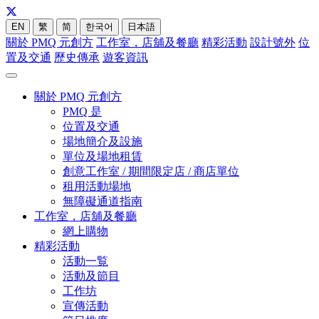
EN
繁
简
한국어
日本語
關於 PMQ 元創方
工作室，店舖及餐廳
精彩活動
設計號外
位
置及交通
歷史傳承
遊客資訊
關於 PMQ 元創方
PMQ 是
位置及交通
場地簡介及設施
單位及場地租賃
創意工作室 / 期間限定店 / 商店單位
租用活動場地
無障礙通道指南
工作室，店舖及餐廳
網上購物
精彩活動
活動一覧
活動及節目
工作坊
宣傳活動