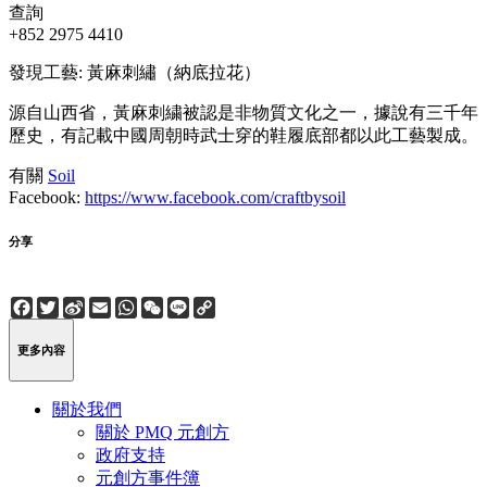
查詢
+852 2975 4410
發現工藝: 黃麻刺繡（納底拉花）
源自山西省，黃麻刺繍被認是非物質文化之一，據說有三千年
歷史，有記載中國周朝時武士穿的鞋履底部都以此工藝製成。
有關
Soil
Facebook:
https://www.facebook.com/craftbysoil
分享
Facebook
Twitter
Sina
Email
WhatsApp
WeChat
Line
Copy
Weibo
Link
更多內容
關於我們
關於 PMQ 元創方
政府支持
元創方事件簿