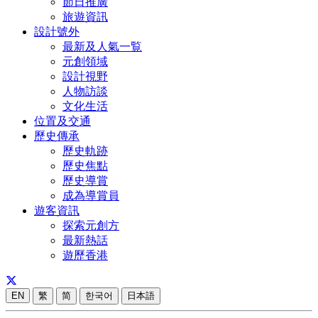
節日推廣
旅遊資訊
設計號外
最新及人氣一覧
元創領域
設計視野
人物訪談
文化生活
位置及交通
歷史傳承
歷史軌跡
歷史焦點
歷史導賞
成為導賞員
遊客資訊
探索元創方
最新熱話
遊歷香港
EN
繁
简
한국어
日本語