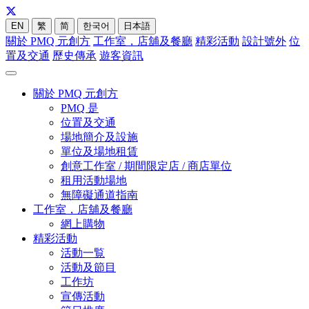
EN
繁
简
한국어
日本語
關於 PMQ 元創方
工作室，店舖及餐廳
精彩活動
設計號外
位
置及交通
歷史傳承
遊客資訊
關於 PMQ 元創方
PMQ 是
位置及交通
場地簡介及設施
單位及場地租賃
創意工作室 / 期間限定店 / 商店單位
租用活動場地
無障礙通道指南
工作室，店舖及餐廳
網上購物
精彩活動
活動一覧
活動及節目
工作坊
宣傳活動