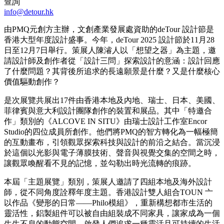
查詢
info@detour.hk
由PMQ元創方主辦，文創產業發展處資助的deTour 設計節是
香港大型年度設計盛事。今年，deTour 2025 設計節於11月28
日至12月7日舉行。策展人陳濬人以「想望之器」為主題，邀
請設計師及創作者從「設計三問」探索設計的意涵：設計回應
了什麼問題？其背後所追求的長遠願景是什麼？又是什麼核心
價值驅動創作？
是次展覽共展出17件由香港本地及內地、瑞士、日本、美國、
菲律賓與意大利設計團隊創作的裝置和展品。其中「特邀合
作」類別的《ALCOVE IN SITU》由瑞士設計工作室Encor
Studio的四位成員所創作。他們將PMQ的智方轉化為一幅極簡
的互動畫布，引領觀眾探索科技與設計的前沿之結合。當沉浸
於這個以光影與電子薄膜技術、聲音與視覺交集的空間之時，
讓觀眾喚醒看不見的記憶，並勾勒出時光流轉的痕跡。
本屆「主題展覽」類別，策展人邀請了四組本地及海外設計
師，從不同角度詮釋年度主題。香港設計雙人組合TOUN 亠
以作品《變形的日常——Philo模組》，重新構想都市生活的
靈活性，鋁製組件可以被自由組裝成不同家具，讓家成為一個
生生不息的動態空間，啟發人們追求一種靈活且可持續的生活