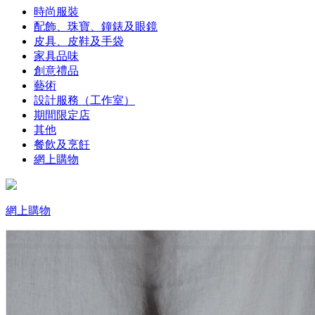
時尚服裝
配飾、珠寶、鐘錶及眼鏡
皮具、皮鞋及手袋
家具品味
創意禮品
藝術
設計服務（工作室）
期間限定店
其他
餐飲及烹飪
網上購物
網上購物