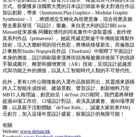
方式。曾榮獲多項國際大獎的日本設計師坂本俊太對過往作品
加以創新，帶來《Instrument.Play.Graphics – Modular Graphic
Synthesizer – 》，將體感交互轉化為視覺意像，混合視覺及聽
覺去重新發現「玩設計」樂趣。來自意大利的設計師Lucia
Massari從朱塞佩·阿爾欽博托的同名畫作中汲取靈感，創作燈
具系列作品《primavera》。她延用威尼斯逾千年傳統玻璃製作
技術，注入大膽鮮明的現代色彩，將傳統煥發新生。而倫敦設
計事務所Studio Nopqrst在作品《Trueform》中闡釋了平面設計
本身的價值，設計師歐陽韋漢將街頭海報被撕掉後留下的痕跡
手製成圖片、雕塑和擴增實境（AR）技術，呈現設計超越形
式與功能之外的價值，以及人工智能時代人類的不可替代性。
此外，更有12件公開徵集的入選作品脫穎而出，其靈感來源橫
跨人工智能生成技術、建築景觀、聲音設計、創新物料乃至
MBTI 人格理論，創意紛呈！deTour 2025期間，我們還將舉辦
超過40場工作坊、12場設計對話、表演及讀書會、逾80場導賞
團，以及親子活動體驗「deTour Kids」。誠邀大家前來PMQ
元創方，加入這場年度設計盛宴，探索設計的無限可能！
有關
Website:
www.detour.hk
Facebook:
www.facebook.com/detourhk