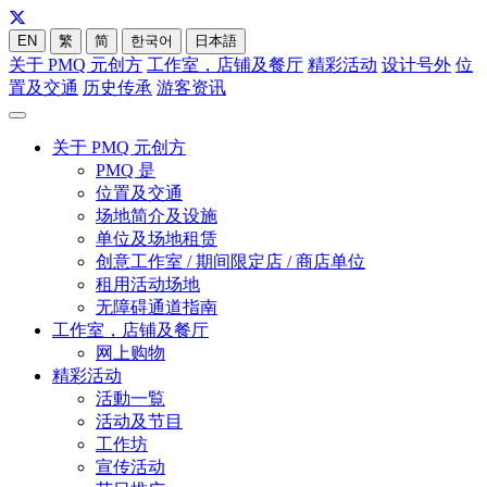
EN
繁
简
한국어
日本語
关于 PMQ 元创方
工作室，店铺及餐厅
精彩活动
设计号外
位
置及交通
历史传承
游客资讯
关于 PMQ 元创方
PMQ 是
位置及交通
场地简介及设施
单位及场地租赁
创意工作室 / 期间限定店 / 商店单位
租用活动场地
无障碍通道指南
工作室，店铺及餐厅
网上购物
精彩活动
活動一覧
活动及节目
工作坊
宣传活动