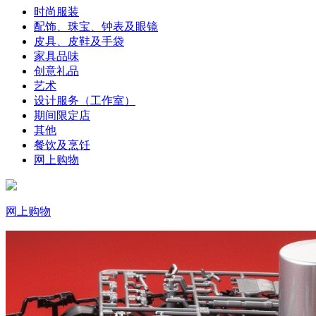
时尚服装
配饰、珠宝、钟表及眼镜
皮具、皮鞋及手袋
家具品味
创意礼品
艺术
设计服务（工作室）
期间限定店
其他
餐饮及烹饪
网上购物
网上购物