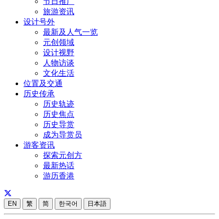
节日推广
旅游资讯
设计号外
最新及人气一览
元创领域
设计视野
人物访谈
文化生活
位置及交通
历史传承
历史轨迹
历史焦点
历史导赏
成为导赏员
游客资讯
探索元创方
最新热话
游历香港
EN
繁
简
한국어
日本語