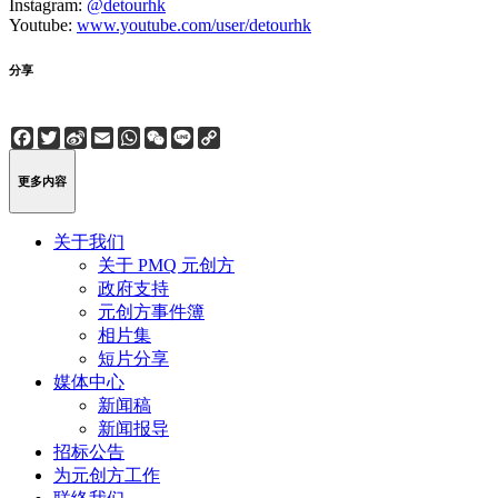
Instagram:
@detourhk
Youtube:
www.youtube.com/user/detourhk
分享
Facebook
Twitter
Sina
Email
WhatsApp
WeChat
Line
Copy
Weibo
Link
更多内容
关于我们
关于 PMQ 元创方
政府支持
元创方事件簿
相片集
短片分享
媒体中心
新闻稿
新闻报导
招标公告
为元创方工作