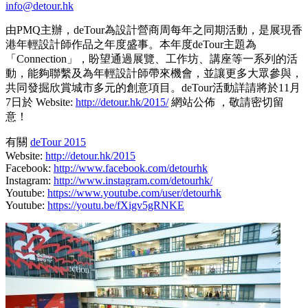
info@detour.hk
由PMQ主辦，deTour為設計營商周每年之同期活動，是展現香
港年輕設計師作品之年度盛事。本年度deTour主題為
「Connection」，盼望通過展覽、工作坊、講座等一系列的活
動，能夠聯繫及為年輕設計師帶來機會，並讓更多大眾參與，
共同發掘欣賞城市多元的創意項目。deTour活動詳請將於11月
7日於 Website:
http://detour.hk/2015/
網站公佈 ，敬請密切留
意！
有關
deTour 2015
Website:
http://detour.hk/2015
Facebook:
http://www.facebook.com/detourhk
Instagram:
http://www.instagram.com/detourhk/
Youtube:
https://www.youtube.com/user/detourhk
Youtube:
https://youtu.be/fXigv5gRNKE