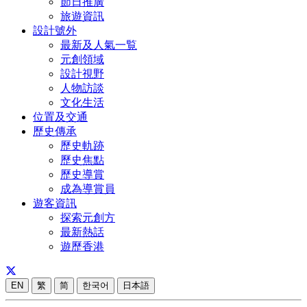
節日推廣
旅遊資訊
設計號外
最新及人氣一覧
元創領域
設計視野
人物訪談
文化生活
位置及交通
歷史傳承
歷史軌跡
歷史焦點
歷史導賞
成為導賞員
遊客資訊
探索元創方
最新熱話
遊歷香港
EN
繁
简
한국어
日本語