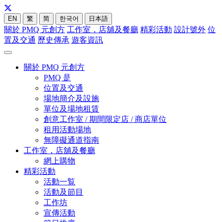
EN
繁
简
한국어
日本語
關於 PMQ 元創方
工作室，店舖及餐廳
精彩活動
設計號外
位
置及交通
歷史傳承
遊客資訊
關於 PMQ 元創方
PMQ 是
位置及交通
場地簡介及設施
單位及場地租賃
創意工作室 / 期間限定店 / 商店單位
租用活動場地
無障礙通道指南
工作室，店舖及餐廳
網上購物
精彩活動
活動一覧
活動及節目
工作坊
宣傳活動