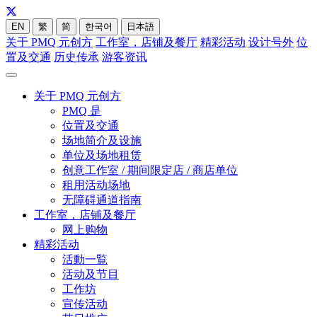
EN
繁
简
한국어
日本語
关于 PMQ 元创方
工作室，店铺及餐厅
精彩活动
设计号外
位
置及交通
历史传承
游客资讯
关于 PMQ 元创方
PMQ 是
位置及交通
场地简介及设施
单位及场地租赁
创意工作室 / 期间限定店 / 商店单位
租用活动场地
无障碍通道指南
工作室，店铺及餐厅
网上购物
精彩活动
活動一覧
活动及节目
工作坊
宣传活动