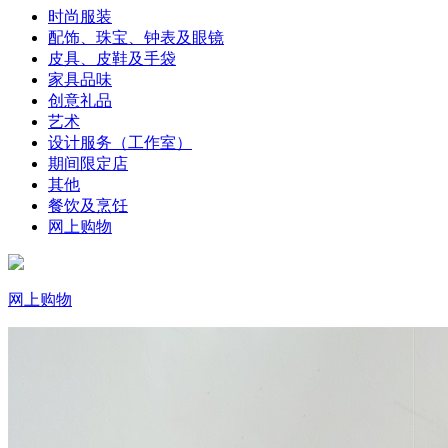
时尚服装
配饰、珠宝、钟表及眼镜
皮具、皮鞋及手袋
家具品味
创意礼品
艺术
设计服务（工作室）
期间限定店
其他
餐饮及烹饪
网上购物
网上购物