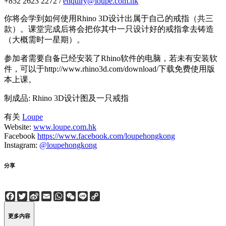
+852 2623 2272 /
enquiry@loupe.com.hk
你将会学到如何使用Rhino 3D设计出属于自己的戒指（共三
款）。课堂完成后将会把你其中一只设计好的戒指拿去铸造
（大概需时一星期）。
参加者需要自备已经安装了Rhino软件的电脑，若未有安装软
件，可以于http://www.rhino3d.com/download/下载免费使用版
本上课。
制成品: Rhino 3D设计图及一只戒指
有关
Loupe
Website:
www.loupe.com.hk
Facebook
https://www.facebook.com/loupehongkong
Instagram:
@loupehongkong
分享
Facebook
Twitter
Sina
Email
WhatsApp
WeChat
Line
Copy
Weibo
Link
更多内容