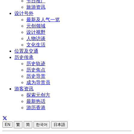
节日推广
旅游资讯
设计号外
最新及人气一览
元创领域
设计视野
人物访谈
文化生活
位置及交通
历史传承
历史轨迹
历史焦点
历史导赏
成为导赏员
游客资讯
探索元创方
最新热话
游历香港
EN
繁
简
한국어
日本語