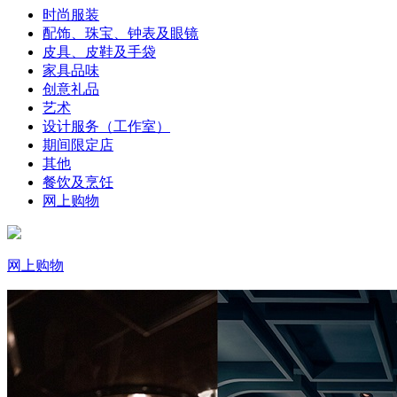
时尚服装
配饰、珠宝、钟表及眼镜
皮具、皮鞋及手袋
家具品味
创意礼品
艺术
设计服务（工作室）
期间限定店
其他
餐饮及烹饪
网上购物
网上购物