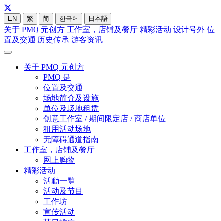
EN
繁
简
한국어
日本語
关于 PMQ 元创方
工作室，店铺及餐厅
精彩活动
设计号外
位
置及交通
历史传承
游客资讯
关于 PMQ 元创方
PMQ 是
位置及交通
场地简介及设施
单位及场地租赁
创意工作室 / 期间限定店 / 商店单位
租用活动场地
无障碍通道指南
工作室，店铺及餐厅
网上购物
精彩活动
活動一覧
活动及节目
工作坊
宣传活动