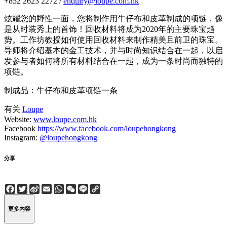
+852 2623 2272 /
enquiry@loupe.com.hk
炫耀您的野性一面，您将制作用牛仔布和皮革制成的项链，像
是从时装秀上的首饰！回收材料将成为2020年的主要珠宝趋
势。工作坊教授如何使用回收材料来制作精美且前卫的珠宝。
导师将介绍基本的金工技术，并与时尚知识结合在一起，以启
发参与者如何将所有材料结合在一起，成为一条时尚而独特的
项链。
制成品：牛仔布和皮革项链一条
有关
Loupe
Website:
www.loupe.com.hk
Facebook
https://www.facebook.com/loupehongkong
Instagram:
@loupehongkong
分享
Facebook
Twitter
Sina
Email
WhatsApp
WeChat
Line
Copy
Weibo
Link
更多内容