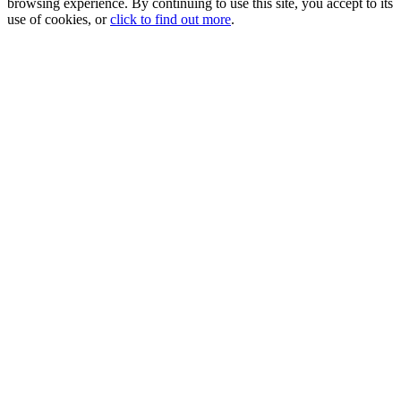
browsing experience. By continuing to use this site, you accept to its
use of cookies, or
click to find out more
.