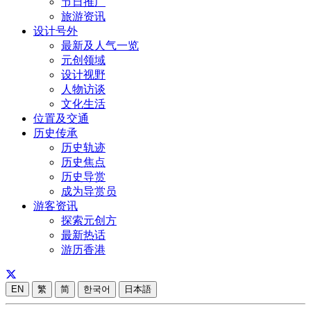
节日推广
旅游资讯
设计号外
最新及人气一览
元创领域
设计视野
人物访谈
文化生活
位置及交通
历史传承
历史轨迹
历史焦点
历史导赏
成为导赏员
游客资讯
探索元创方
最新热话
游历香港
EN
繁
简
한국어
日本語