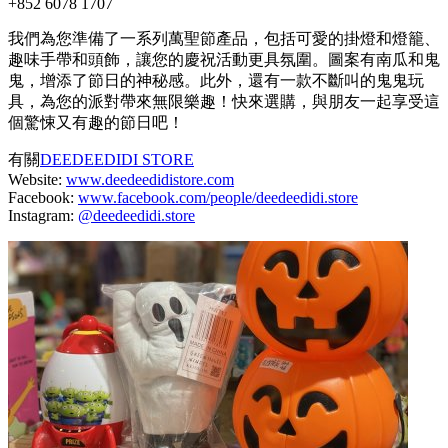
+852 6078 1707
我們為您準備了一系列萬聖節產品，包括可愛的掛燈和燈籠、
趣味手帶和頭飾，讓您的慶祝活動更具氛圍。圖案有南瓜和鬼
鬼，增添了節日的神秘感。此外，還有一款不斷叫的鬼鬼玩
具，為您的派對帶來無限樂趣！快來選購，與朋友一起享受這
個驚悚又有趣的節日吧！
有關
DEEDEEDIDI STORE
Website:
www.deedeedidistore.com
Facebook:
www.facebook.com/people/deedeedidi.store
Instagram:
@deedeedidi.store