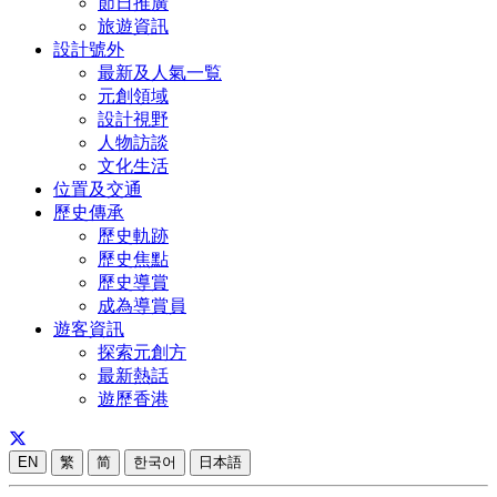
節日推廣
旅遊資訊
設計號外
最新及人氣一覧
元創領域
設計視野
人物訪談
文化生活
位置及交通
歷史傳承
歷史軌跡
歷史焦點
歷史導賞
成為導賞員
遊客資訊
探索元創方
最新熱話
遊歷香港
EN
繁
简
한국어
日本語