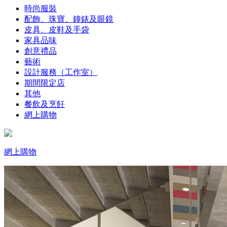
時尚服裝
配飾、珠寶、鐘錶及眼鏡
皮具、皮鞋及手袋
家具品味
創意禮品
藝術
設計服務（工作室）
期間限定店
其他
餐飲及烹飪
網上購物
網上購物