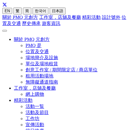
EN
繁
简
한국어
日本語
關於 PMQ 元創方
工作室，店舖及餐廳
精彩活動
設計號外
位
置及交通
歷史傳承
遊客資訊
關於 PMQ 元創方
PMQ 是
位置及交通
場地簡介及設施
單位及場地租賃
創意工作室 / 期間限定店 / 商店單位
租用活動場地
無障礙通道指南
工作室，店舖及餐廳
網上購物
精彩活動
活動一覧
活動及節目
工作坊
宣傳活動