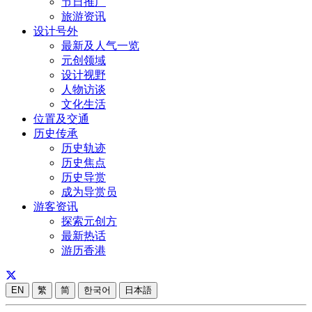
节日推广
旅游资讯
设计号外
最新及人气一览
元创领域
设计视野
人物访谈
文化生活
位置及交通
历史传承
历史轨迹
历史焦点
历史导赏
成为导赏员
游客资讯
探索元创方
最新热话
游历香港
EN
繁
简
한국어
日本語