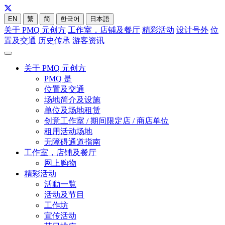
EN
繁
简
한국어
日本語
关于 PMQ 元创方
工作室，店铺及餐厅
精彩活动
设计号外
位
置及交通
历史传承
游客资讯
关于 PMQ 元创方
PMQ 是
位置及交通
场地简介及设施
单位及场地租赁
创意工作室 / 期间限定店 / 商店单位
租用活动场地
无障碍通道指南
工作室，店铺及餐厅
网上购物
精彩活动
活動一覧
活动及节目
工作坊
宣传活动