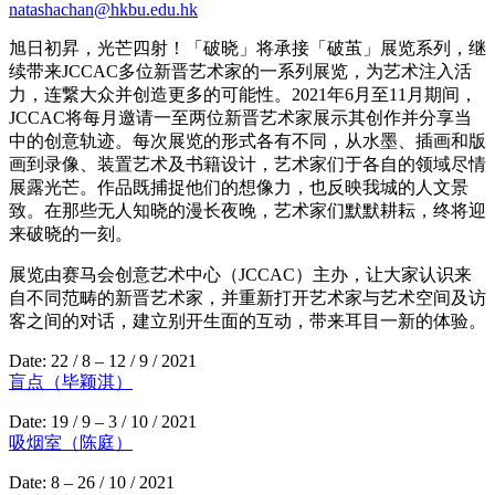
natashachan@hkbu.edu.hk
旭日初昇，光芒四射！「破晓」将承接「破茧」展览系列，继
续带来JCCAC多位新晋艺术家的一系列展览，为艺术注入活
力，连繋大众并创造更多的可能性。2021年6月至11月期间，
JCCAC将每月邀请一至两位新晋艺术家展示其创作并分享当
中的创意轨迹。每次展览的形式各有不同，从水墨、插画和版
画到录像、装置艺术及书籍设计，艺术家们于各自的领域尽情
展露光芒。作品既捕捉他们的想像力，也反映我城的人文景
致。在那些无人知晓的漫长夜晚，艺术家们默默耕耘，终将迎
来破晓的一刻。
展览由赛马会创意艺术中心（JCCAC）主办，让大家认识来
自不同范畴的新晋艺术家，并重新打开艺术家与艺术空间及访
客之间的对话，建立别开生面的互动，带来耳目一新的体验。
Date: 22 / 8 – 12 / 9 / 2021
盲点（毕颖淇）
Date: 19 / 9 – 3 / 10 / 2021
吸烟室（陈庭）
Date: 8 – 26 / 10 / 2021