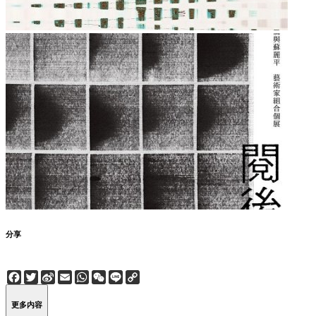
分享
Facebook
Twitter
Sina
Email
WhatsApp
WeChat
Line
Copy
Weibo
Link
更多内容