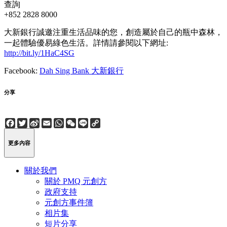
查詢
+852 2828 8000
大新銀行誠邀注重生活品味的您，創造屬於自己的瓶中森林，
一起體驗優易綠色生活。詳情請參閱以下網址:
http://bit.ly/1HaC4SG
Facebook:
Dah Sing Bank 大新銀行
分享
Facebook
Twitter
Sina
Email
WhatsApp
WeChat
Line
Copy
Weibo
Link
更多內容
關於我們
關於 PMQ 元創方
政府支持
元創方事件簿
相片集
短片分享