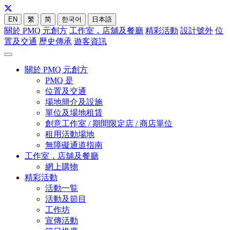
EN
繁
简
한국어
日本語
關於 PMQ 元創方
工作室，店舖及餐廳
精彩活動
設計號外
位
置及交通
歷史傳承
遊客資訊
關於 PMQ 元創方
PMQ 是
位置及交通
場地簡介及設施
單位及場地租賃
創意工作室 / 期間限定店 / 商店單位
租用活動場地
無障礙通道指南
工作室，店舖及餐廳
網上購物
精彩活動
活動一覧
活動及節目
工作坊
宣傳活動