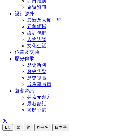
節日推廣
旅遊資訊
設計號外
最新及人氣一覧
元創領域
設計視野
人物訪談
文化生活
位置及交通
歷史傳承
歷史軌跡
歷史焦點
歷史導賞
成為導賞員
遊客資訊
探索元創方
最新熱話
遊歷香港
EN
繁
简
한국어
日本語