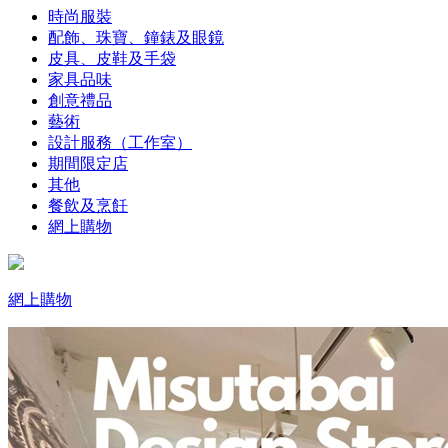
時尚服裝
配飾、珠寶、鐘錶及眼鏡
皮具、皮鞋及手袋
家具品味
創意禮品
藝術
設計服務（工作室）
期間限定店
其他
餐飲及烹飪
網上購物
網上購物