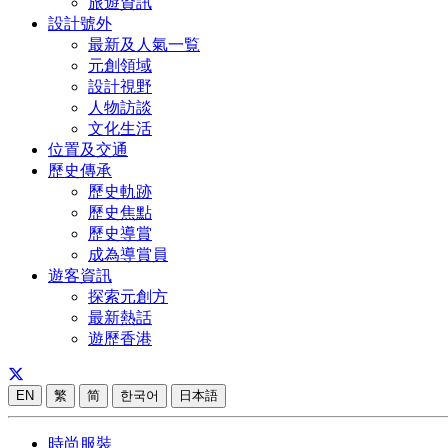
旅遊資訊
設計號外
最新及人氣一覧
元創領域
設計視野
人物訪談
文化生活
位置及交通
歷史傳承
歷史軌跡
歷史焦點
歷史導賞
成為導賞員
遊客資訊
探索元創方
最新熱話
遊歷香港
EN
繁
简
한국어
日本語
時尚服裝