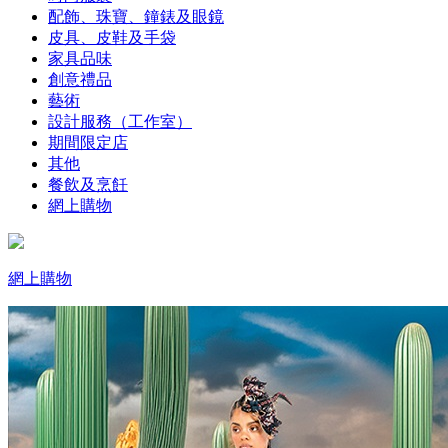
配飾、珠寶、鐘錶及眼鏡
皮具、皮鞋及手袋
家具品味
創意禮品
藝術
設計服務（工作室）
期間限定店
其他
餐飲及烹飪
網上購物
網上購物