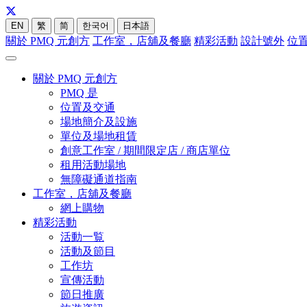
EN
繁
简
한국어
日本語
關於 PMQ 元創方
工作室，店舖及餐廳
精彩活動
設計號外
位
關於 PMQ 元創方
PMQ 是
位置及交通
場地簡介及設施
單位及場地租賃
創意工作室 / 期間限定店 / 商店單位
租用活動場地
無障礙通道指南
工作室，店舖及餐廳
網上購物
精彩活動
活動一覧
活動及節目
工作坊
宣傳活動
節日推廣