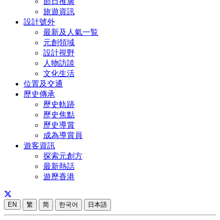
節日推廣
旅遊資訊
設計號外
最新及人氣一覧
元創領域
設計視野
人物訪談
文化生活
位置及交通
歷史傳承
歷史軌跡
歷史焦點
歷史導賞
成為導賞員
遊客資訊
探索元創方
最新熱話
遊歷香港
EN
繁
简
한국어
日本語