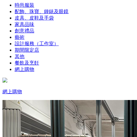
時尚服裝
配飾、珠寶、鐘錶及眼鏡
皮具、皮鞋及手袋
家具品味
創意禮品
藝術
設計服務（工作室）
期間限定店
其他
餐飲及烹飪
網上購物
網上購物