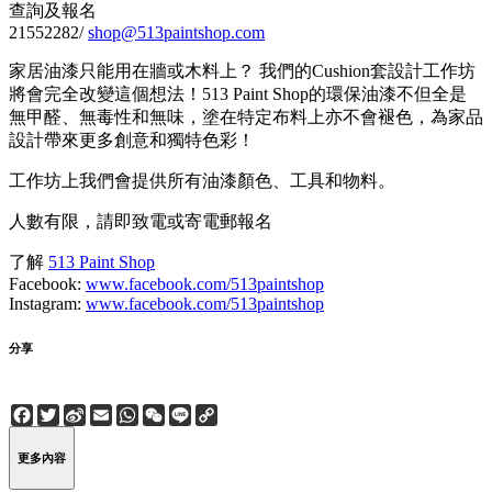
查詢及報名
21552282/
shop@513paintshop.com
家居油漆只能用在牆或木料上？ 我們的Cushion套設計工作坊
將會完全改變這個想法！513 Paint Shop的環保油漆不但全是
無甲醛、無毒性和無味，塗在特定布料上亦不會褪色，為家品
設計帶來更多創意和獨特色彩！
工作坊上我們會提供所有油漆顏色、工具和物料。
人數有限，請即致電或寄電郵報名
了解
513 Paint Shop
Facebook:
www.facebook.com/513paintshop
Instagram:
www.facebook.com/513paintshop
分享
Facebook
Twitter
Sina
Email
WhatsApp
WeChat
Line
Copy
Weibo
Link
更多內容