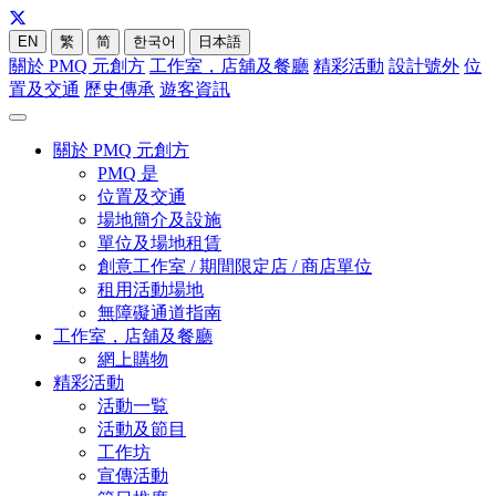
EN
繁
简
한국어
日本語
關於 PMQ 元創方
工作室，店舖及餐廳
精彩活動
設計號外
位
置及交通
歷史傳承
遊客資訊
關於 PMQ 元創方
PMQ 是
位置及交通
場地簡介及設施
單位及場地租賃
創意工作室 / 期間限定店 / 商店單位
租用活動場地
無障礙通道指南
工作室，店舖及餐廳
網上購物
精彩活動
活動一覧
活動及節目
工作坊
宣傳活動