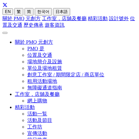
EN
繁
简
한국어
日本語
關於 PMQ 元創方
工作室，店舖及餐廳
精彩活動
設計號外
位
置及交通
歷史傳承
遊客資訊
關於 PMQ 元創方
PMQ 是
位置及交通
場地簡介及設施
單位及場地租賃
創意工作室 / 期間限定店 / 商店單位
租用活動場地
無障礙通道指南
工作室，店舖及餐廳
網上購物
精彩活動
活動一覧
活動及節目
工作坊
宣傳活動