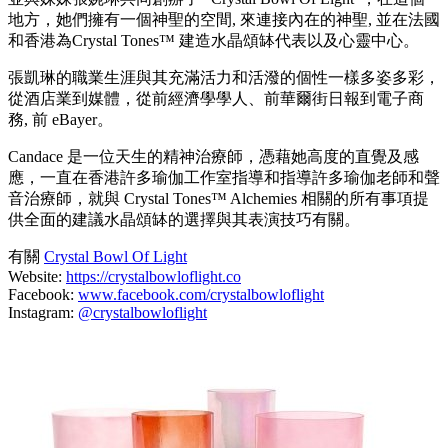
地方，她們擁有一個神聖的空間, 來連接內在的神聖, 並在法國
和香港為Crystal Tones™️ 建造水晶頌缽代表以及心靈中心。
張凱琳的職業生涯與其充滿活力和活潑的個性一樣多姿多彩，
從酒店業到媒體，從前經濟學學人、前華爾街日報到電子商
務, 前 eBayer。
Candace 是一位天生的精神治療師，憑藉她高度的直覺及感
應，一直在香港許多瑜伽工作室指導和指導許多瑜伽老師和聲
音治療師，就與 Crystal Tones™ Alchemies 相關的所有事項提
供全面的建議水晶頌缽的選擇與其表演技巧有關。
有關
Crystal Bowl Of Light
Website:
https://crystalbowloflight.co
Facebook:
www.facebook.com/crystalbowloflight
Instagram:
@crystalbowloflight