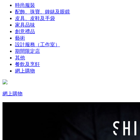
時尚服裝
配飾、珠寶、鐘錶及眼鏡
皮具、皮鞋及手袋
家具品味
創意禮品
藝術
設計服務（工作室）
期間限定店
其他
餐飲及烹飪
網上購物
網上購物