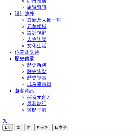
節日推廣
旅遊資訊
設計號外
最新及人氣一覧
元創領域
設計視野
人物訪談
文化生活
位置及交通
歷史傳承
歷史軌跡
歷史焦點
歷史導賞
成為導賞員
遊客資訊
探索元創方
最新熱話
遊歷香港
EN
繁
简
한국어
日本語