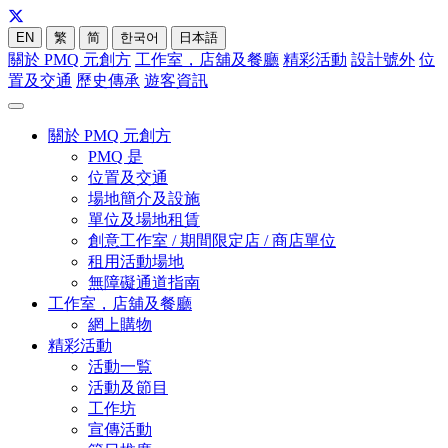
EN
繁
简
한국어
日本語
關於 PMQ 元創方
工作室，店舖及餐廳
精彩活動
設計號外
位
置及交通
歷史傳承
遊客資訊
關於 PMQ 元創方
PMQ 是
位置及交通
場地簡介及設施
單位及場地租賃
創意工作室 / 期間限定店 / 商店單位
租用活動場地
無障礙通道指南
工作室，店舖及餐廳
網上購物
精彩活動
活動一覧
活動及節目
工作坊
宣傳活動