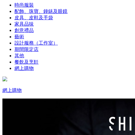
時尚服裝
配飾、珠寶、鐘錶及眼鏡
皮具、皮鞋及手袋
家具品味
創意禮品
藝術
設計服務（工作室）
期間限定店
其他
餐飲及烹飪
網上購物
網上購物