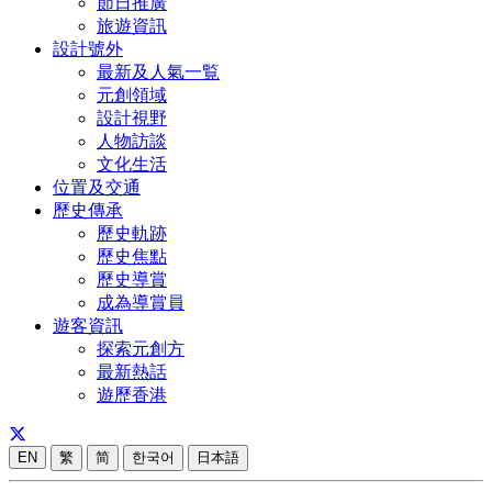
節日推廣
旅遊資訊
設計號外
最新及人氣一覧
元創領域
設計視野
人物訪談
文化生活
位置及交通
歷史傳承
歷史軌跡
歷史焦點
歷史導賞
成為導賞員
遊客資訊
探索元創方
最新熱話
遊歷香港
EN
繁
简
한국어
日本語