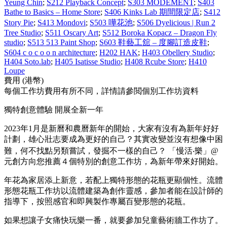
Yeung Chin
;
S212 Playback Concept
;
S303 MODEMENT
;
S403
Bathe to Basics – Home Store
;
S406 Kinks Lab 期間限定店
;
S412
Story Pie
;
S413 Mondovi
;
S503 嘩花池
;
S506 Dyelicious | Run 2
Tree Studio
;
S511 Oscary Art
;
S512 Boroka Kopacz – Dragon Fly
studio
;
S513 513 Paint Shop
;
S603 鞋藝工舘 – 度腳訂造皮鞋
;
S604 c o c o o n architecture
;
H202 HAK
;
H403 Obellery Studio
;
H404 Soto.lab
;
H405 Isatisse Studio
;
H408 Rcube Store
;
H410
Loupe
費用 (港幣)
每個工作坊費用有所不同，詳情請參閲個別工作坊資料
獨特創意體驗 開展全新一年
2023年1月是新曆和農曆新年的開始，大家有沒有為新年好好
計劃，雄心壯志要成為更好的自己？其實改變並沒有想像中困
難，何不找點另類嘗試，發掘不一樣的自己？ 「慢活‧樂」@
元創方向您推薦４個特別的創意工作坊，為新年帶來好開始。
年花為家居添上新意，若配上獨特形態的花瓶更顯個性。流體
形態花瓶工作坊以流體建築為創作靈感，參加者能在設計師的
指導下，按照感官和即興製作專屬百變形態的花瓶。
如果想讓子女痛快玩樂一番，就要參加兒童藝術牆工作坊了。