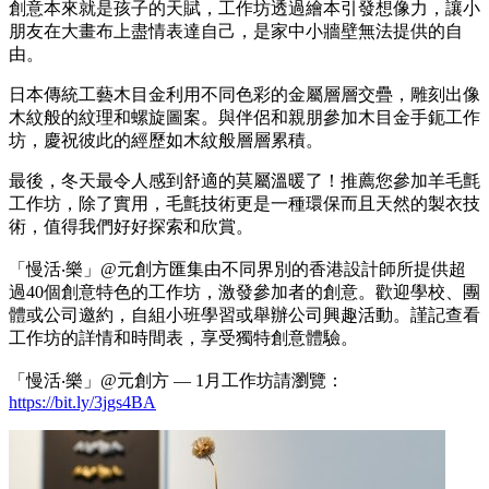
創意本來就是孩子的天賦，工作坊透過繪本引發想像力，讓小
朋友在大畫布上盡情表達自己，是家中小牆壁無法提供的自
由。
日本傳統工藝木目金利用不同色彩的金屬層層交疊，雕刻出像
木紋般的紋理和螺旋圖案。與伴侶和親朋參加木目金手鈪工作
坊，慶祝彼此的經歷如木紋般層層累積。
最後，冬天最令人感到舒適的莫屬溫暖了！推薦您參加羊毛氈
工作坊，除了實用，毛氈技術更是一種環保而且天然的製衣技
術，值得我們好好探索和欣賞。
「慢活‧樂」@元創方匯集由不同界別的香港設計師所提供超
過40個創意特色的工作坊，激發參加者的創意。歡迎學校、團
體或公司邀約，自組小班學習或舉辦公司興趣活動。謹記查看
工作坊的詳情和時間表，享受獨特創意體驗。
「慢活‧樂」@元創方 — 1月工作坊請瀏覽：
https://bit.ly/3jgs4BA