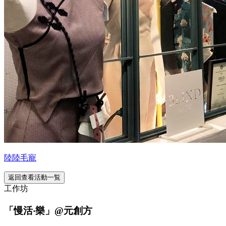
陸陸毛寵
返回查看活動一覧
工作坊
「慢活‧樂」@元創方