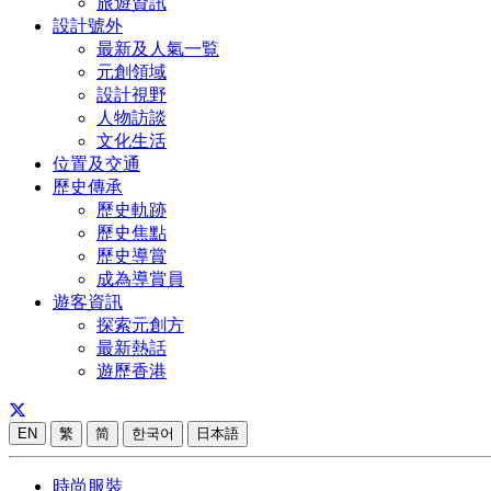
旅遊資訊
設計號外
最新及人氣一覧
元創領域
設計視野
人物訪談
文化生活
位置及交通
歷史傳承
歷史軌跡
歷史焦點
歷史導賞
成為導賞員
遊客資訊
探索元創方
最新熱話
遊歷香港
EN
繁
简
한국어
日本語
時尚服裝