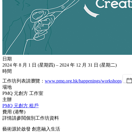
日期
2024 年 8 月 1 日 (星期四) – 2024 年 12 月 31 日 (星期二)
時間
工作坊列表請瀏覽：
www.pmq.org.hk/happenings/workshops
場地
PMQ 元創方 工作室
主辦
PMQ 元創方 租戶
費用 (港幣)
詳情請參閲個別工作坊資料
藝術源於啟發 創意融入生活