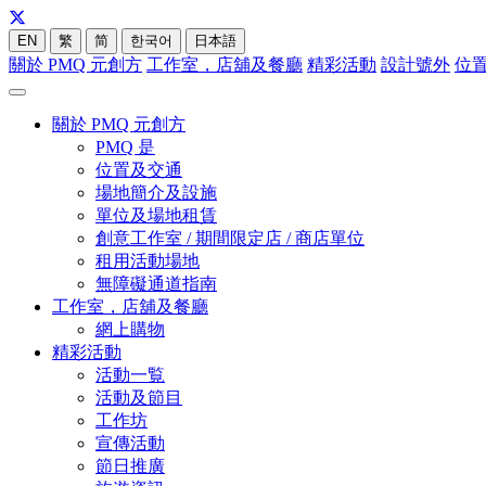
EN
繁
简
한국어
日本語
關於 PMQ 元創方
工作室，店舖及餐廳
精彩活動
設計號外
位
關於 PMQ 元創方
PMQ 是
位置及交通
場地簡介及設施
單位及場地租賃
創意工作室 / 期間限定店 / 商店單位
租用活動場地
無障礙通道指南
工作室，店舖及餐廳
網上購物
精彩活動
活動一覧
活動及節目
工作坊
宣傳活動
節日推廣