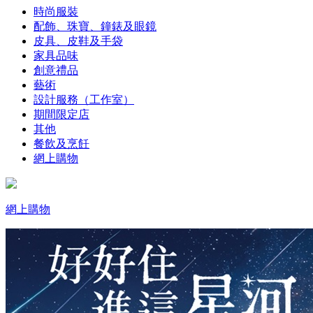
時尚服裝
配飾、珠寶、鐘錶及眼鏡
皮具、皮鞋及手袋
家具品味
創意禮品
藝術
設計服務（工作室）
期間限定店
其他
餐飲及烹飪
網上購物
網上購物