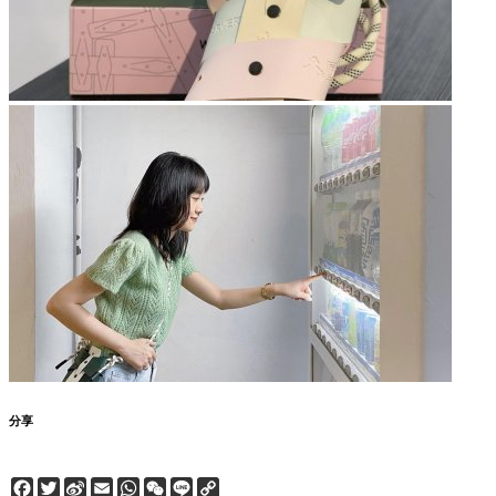
分享
Facebook
Twitter
Sina
Email
WhatsApp
WeChat
Line
Copy