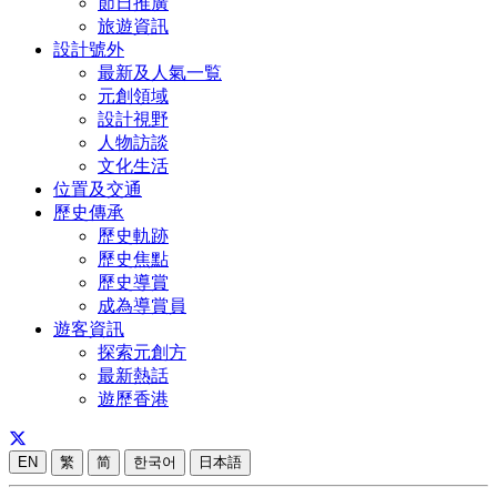
節日推廣
旅遊資訊
設計號外
最新及人氣一覧
元創領域
設計視野
人物訪談
文化生活
位置及交通
歷史傳承
歷史軌跡
歷史焦點
歷史導賞
成為導賞員
遊客資訊
探索元創方
最新熱話
遊歷香港
EN
繁
简
한국어
日本語