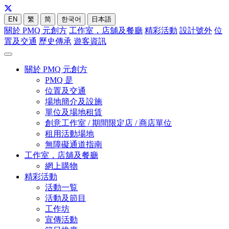
EN
繁
简
한국어
日本語
關於 PMQ 元創方
工作室，店舖及餐廳
精彩活動
設計號外
位
置及交通
歷史傳承
遊客資訊
關於 PMQ 元創方
PMQ 是
位置及交通
場地簡介及設施
單位及場地租賃
創意工作室 / 期間限定店 / 商店單位
租用活動場地
無障礙通道指南
工作室，店舖及餐廳
網上購物
精彩活動
活動一覧
活動及節目
工作坊
宣傳活動