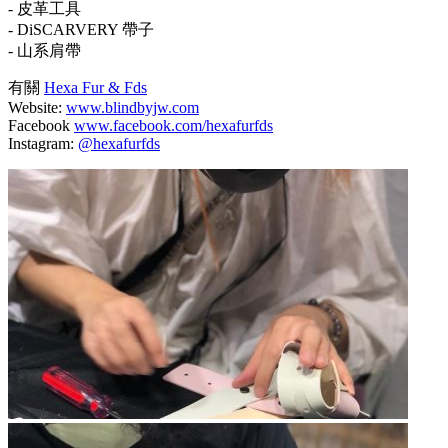
- 皮革工具
- DiSCARVERY 帶子
- 山系肩帶
有關
Hexa Fur & Fds
Website:
www.blindbyjw.com
Facebook
www.facebook.com/hexafurfds
Instagram:
@hexafurfds