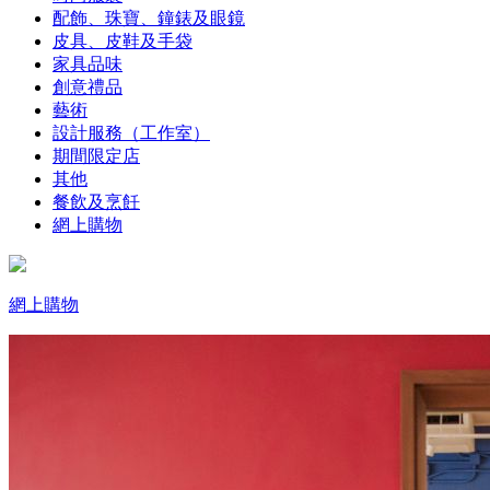
配飾、珠寶、鐘錶及眼鏡
皮具、皮鞋及手袋
家具品味
創意禮品
藝術
設計服務（工作室）
期間限定店
其他
餐飲及烹飪
網上購物
網上購物