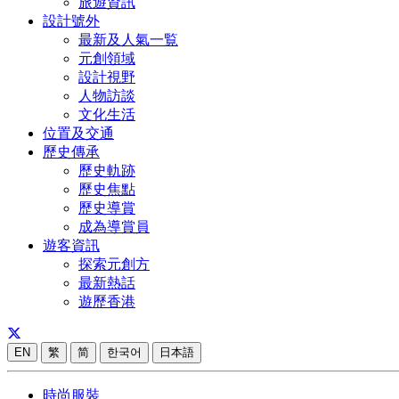
旅遊資訊
設計號外
最新及人氣一覧
元創領域
設計視野
人物訪談
文化生活
位置及交通
歷史傳承
歷史軌跡
歷史焦點
歷史導賞
成為導賞員
遊客資訊
探索元創方
最新熱話
遊歷香港
EN
繁
简
한국어
日本語
時尚服裝