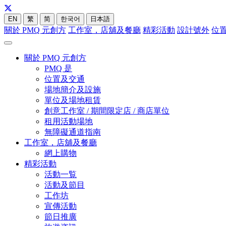
EN
繁
简
한국어
日本語
關於 PMQ 元創方
工作室，店舖及餐廳
精彩活動
設計號外
位
關於 PMQ 元創方
PMQ 是
位置及交通
場地簡介及設施
單位及場地租賃
創意工作室 / 期間限定店 / 商店單位
租用活動場地
無障礙通道指南
工作室，店舖及餐廳
網上購物
精彩活動
活動一覧
活動及節目
工作坊
宣傳活動
節日推廣