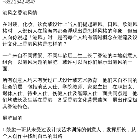
+852 2542 4947
港风之香港风情
在时装、化妆、饮食或设计上当人们提起韩风、日风、欧洲风
格时，大部份人在脑海内都会浮现出是怎样风格的印象，但当
人向你说起「港风」时，是否每个人均有清晰概念在潮流及设
计文化上香港风格是怎样的？
一个来自不同背景、不同年龄层土生土长于香港的本地创意人
组合，以港风为题的展​​览，或许可以向你们展示出港风的一
面。
所有创意人均未有受过正式设计或艺术教育，他们来自不同的
社会阶层，包括演艺人仕、学院教师、家庭主妇，在职妇女、
退休人仕、待业人仕、伤健人仕及智障人仕；而共同点是，他
们均成长及生活在香港，备受香港文化背景薰陶，展出作品极
具香港特色。
展览目的：
1.鼓励一班从未受过设计或艺术训练的创意人，发挥所长，从
个人创作中找到自己的出路；