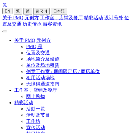
EN
繁
简
한국어
日本語
关于 PMQ 元创方
工作室，店铺及餐厅
精彩活动
设计号外
位
置及交通
历史传承
游客资讯
关于 PMQ 元创方
PMQ 是
位置及交通
场地简介及设施
单位及场地租赁
创意工作室 / 期间限定店 / 商店单位
租用活动场地
无障碍通道指南
工作室，店铺及餐厅
网上购物
精彩活动
活動一覧
活动及节目
工作坊
宣传活动