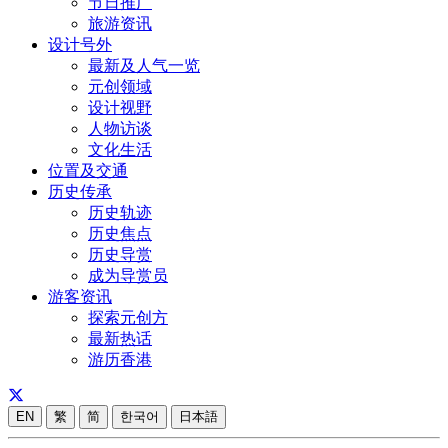
节日推广
旅游资讯
设计号外
最新及人气一览
元创领域
设计视野
人物访谈
文化生活
位置及交通
历史传承
历史轨迹
历史焦点
历史导赏
成为导赏员
游客资讯
探索元创方
最新热话
游历香港
EN
繁
简
한국어
日本語