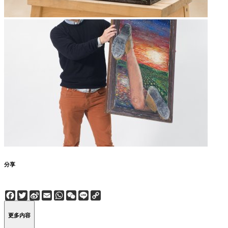
分享
Facebook
Twitter
Sina
Email
WhatsApp
WeChat
Line
Copy
Weibo
Link
更多内容