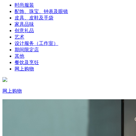
时尚服装
配饰、珠宝、钟表及眼镜
皮具、皮鞋及手袋
家具品味
创意礼品
艺术
设计服务（工作室）
期间限定店
其他
餐饮及烹饪
网上购物
网上购物